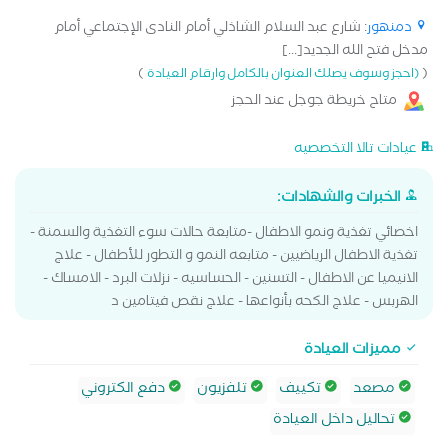
دمنهور
: شارع عبد السلام الشاذلي أمام النادى الإجتماعي أمام
مدخل فتح الله الجديد[...]
)
(
(احجز وسوف يصلك العنوان بالكامل وارقام العيادة
متاح خريطة جوجل عند الحجز
عيادات تالا التخصصيه
الخبرات والشهادات:
اخصائي تغذية ونمو الاطفال -متابعة حالات سوء التغذية والسمنة -
تغذية الاطفال الرياضيين - متابعه النمو و التطور للأطفال - علاج
الانيميا عن الاطفال - التسنين - الحساسيه - نزلات البرد - الامساك -
الهربس - علاج الكحه بأنواعها - علاج نقص فيتامين د
مميزات العيادة
مصعد
تكييف
تلفزيون
دفع الكتروني
تحاليل داخل العيادة