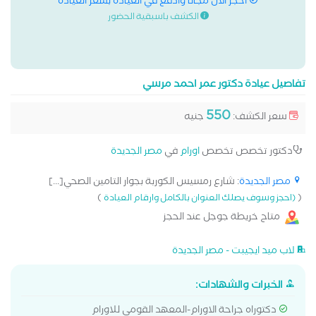
احجز الان مجانا وادفع في العيادة بسعر العيادة
الكشف باسبقية الحضور
تفاصيل عيادة دكتور عمر احمد مرسي
550
سعر الكشف:
جنيه
دكتور تخصص تخصص
اورام
في
مصر الجديدة
مصر الجديدة
: شارع رمسيس الكوربة بجوار التامين الصحي[...]
)
(
(احجز وسوف يصلك العنوان بالكامل وارقام العيادة
متاح خريطة جوجل عند الحجز
لاب ميد ايجيبت - مصر الجديدة
الخبرات والشهادات:
دكتوراه جراحة الاورام-المعهد القومى للاورام