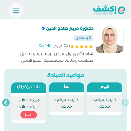
دكتورة مريم صلاح الدين
إستشاري
(34 تقييم)
5142
استشاري اول امراض الروماتيزم و التاهيل
حساسيه ومناعه مستشفيات القصر العيني
مواعيد العيادة
اليوم
غداً
(11/8)
الثلاثاء
لا توجد مواعيد
لا توجد مواعيد
من
4:00 م
متاحة
متاحة
الى
7:00 م
إحجز