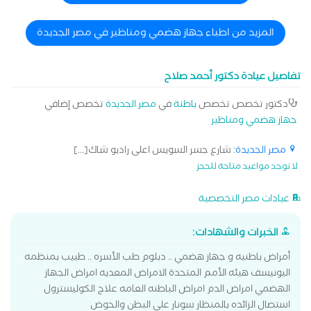
المزيد من اطباء جهاز هضمي ومناظير في مصر الجديدة
تفاصيل عيادة دكتور أحمد صلاح
دكتور تخصص تخصص
باطنة
في
مصر الجديدة
تخصص إضافي
جهاز هضمي ومناظير
مصر الجديدة
: شارع جسر السويس اعلى راديو شاك[...]
لا توجد مواعيد متاحة للحجز
عيادات مصر التخصصية
الخبرات والشهادات:
أمراض باطنيه و جهاز هضمي .. دبلوم طب الأسره .. طبيب بمنظمه
اليونيسف هيئه الأمم المتحدة الامراض المعديه امراض الجهاز
الهضمي امراض الدم امراض الباطنه العامه علاج الكوليسترول
استصال الزائده بالمنظار سونار علي البطن والحوض