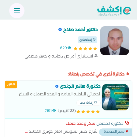
دكتور أحمد صلاح
إستشاري
629
استشاري أمراض باطنيه و جهاز هضمي
دكاترة أخرى في تخصص باطنة:
مميز
دكتورة هانم الجندى
اخصائى الباطنه العامه و الغدد الصماء و السكر
إختيار جيد
(33 تقييم)
7191
دكتورة تخصص
سكر وغدد صماء
شارع جسر السويس امام كوبرى التجنيد
...
مصر الجديدة