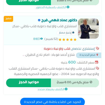
مواعيد الحجز
متاح بكرة من 2:00 مساءً
البطن والحوض , علاج الكوليسترول ,
الكشف باسبقية الحضور
مميز
دكتور عماد فهمي فرج
استشاري قلب واوعيه دمويه قلب-باطني -سكر
استشاري القلب والاوعيه الدمويه منذ 2004 - عضو
إختيار ممتاز
الجمعيه المصريه والجمعية الاوربيه للقلب زماله
(52 تقييم)
8183
القلب والصدر من كيلافلاند كلينك -
إستشاري تخصص
قلب واوعية دموية
شارع أحمد فوءاد -امام نادي الطيران
...
مصر الجديدة
600
سعر الكشف:
جنيه
استشاري قلب واوعيه دمويه قلب-باطني -سكر استشاري القلب
والاوعيه الدمويه منذ 2004 - عضو الجمعيه المصريه والجمعية
الاوربيه للقلب زماله القلب والصدر من كيلافلاند كلينك - امريكا -
مواعيد الحجز
متاح بكرة من 6:00 مساءً
اوهايو استشاري قلب واوعيه دمويه -باطني-سكر
الكشف بميعاد محدد
المزيد من اطباء باطنة في مصر الجديدة