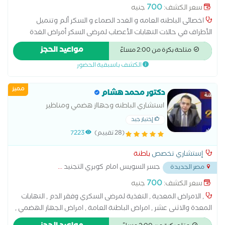
700
سعر الكشف:
جنيه
اخصائى الباطنه العامه و الغدد الصماء و السكر ألم وتنميل
الأطراف في حالات التهابات الأعصاب لمرضى السكر أمراض الغدة
الكظرية أمراض الغدد الصماء اضطرابات الغدة النخامية الغدة الدرقية
مواعيد الحجز
متاحة بكرة من 2:00 مساءً
والجار درقية الفشل الكلوي نتيجة مرض السكر تشخيص سكر الحمل
الكشف باسبقية الحضور
ضبط الدم والسكر لمرضى الكبد و الكلى علاج اضطرابات الهرمونات
عند البلوغ علاج السكر النوع الأول علاج السكر النوع الثاني علاج
مميز
الضعف الجنسى الناتج عن مرض السكر علاج سكر الحمل علاج قصر
دكتور محمد هشام
القامة وتأخر البلوغ علاج مرض السكر متابعة سكر الحمل مضاعفات
استشاري الباطنه وجهااز هضمي ومناظير
مرض السكر
إختيار جيد
(28 تقييم)
7223
إستشاري تخصص
باطنة
جسر السويس امام كوبري التجنيد
...
مصر الجديدة
700
سعر الكشف:
جنيه
, الامراض المعدية , التغذية لمرضى السكري وفقر الدم , التهابات
المعدة والاثنى عشر , امراض الباطنة العامة , امراض الجهاز الهضمي ,
امراض ضغط الدم , تشخيص وعلاج حالات ارتجاع المريء , سونار على