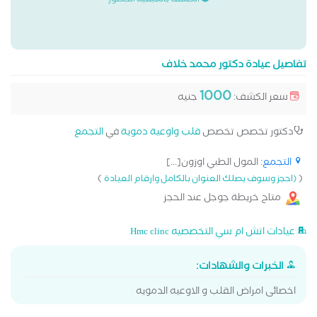
الكشف باسبقية الحضور
تفاصيل عيادة دكتور محمد خلاف
1000
سعر الكشف:
جنيه
دكتور تخصص تخصص
قلب واوعية دموية
في
التجمع
التجمع
: المول الطبي اوزون[...]
)
(
(احجز وسوف يصلك العنوان بالكامل وارقام العيادة
متاح خريطة جوجل عند الحجز
عيادات اتش ام سي التخصصيه Hmc clinc
الخبرات والشهادات:
اخصائى امراض القلب و الاوعيه الدمويه