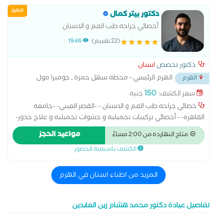
مميز
دكتور بيتر كمال
أخصائي جراحه طب الفم و الاسنان
(22 تقييم)
1946
دكتور تخصص
اسنان
الهرم الرئيسي - محطه سهل حمزة ـ جوميرا مول
الهرم
بجانب سوبر ماركت المدينة
...
150
سعر الكشف:
جنيه
خصائي جراحه طب الفم و الاسنان - -القصر العيني- -جامعه
القاهره- - أخصائي تركيبات تجميليه و حشوات تجميليه و علاج جذور-
-7 سنوات من الخبره- متخصص فى الزراعة و علاج الجزور حاصل على
مواعيد الحجز
متاح النهاردة من 2:00 مساءً
دبلومة ADA فى زراعة الاسنان حاصل على دبلومة علاج الجزور من
الكشف باسبقية الحضور
جامعة القاهرة
المزيد من اطباء اسنان في الهرم
تفاصيل عيادة دكتور محمد هشام زين العابدين