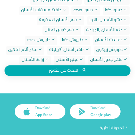
تبييض الاسنان بالليزر
تنظيف الاسنان من الجير
جسور bfm
جسور emax
حافظ مسافات الأسنان
حشو الأسنان بالليزر
خلع الأسنان المدفونة
خلع الأسنان بالجراحة
خلع ضرس العقل
دعامات الأسنان
طربوش bfm
طربوش emax
طربوش زيركون
طقم أسنان أكريليك
علاج آلام الفكين
علاج جذور الأسنان
فينير الأسنان
زراعه الأسنان
البحث عن دكتور
Download
Download
App Store
Google play
المدونة الطبية