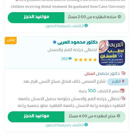
Im a pediatric dentist aims to creating a stress free environment for
children receiving dental treatment Im graduated from Cairo University
since 2022 Nowadays Im a MSc candidate in pediatric dentistry, Cairo
مواعيد الحجز
متاحة النهاردة من 2:00 مساءً
University أخصائي جراحه طب الفم و الاسنان القصر العيني جامعه
الكشف باسبقية الحضور
القاهره أخصائي تركيبات تجميليه و حشوات تجميليه و علاج جذور
إعلان
دكتور محمود العربى
اخصائى جراحه الفم والاسنان
265
دكتور تخصص
اسنان
شارع السيسى خلف فندق سياج اللبينى هرم بعد
الهرم
مدرسه السيسى امام صيدليه احمد ابو الفتوح
...
100
سعر الكشف:
جنيه
اخصائى جراحه الفم والاسنان دبلومه تجميل الاسنان جامعه
القاهره دبلومه زراعه الاسنان جامعه القاهره عضو جمعيه زراعه
الاسنان نقابه القاهره دبلومه تقويم الاسنان وزماله تقويم الاسنان
مواعيد الحجز
متاح النهاردة من 4:00 مساءً
اخضائى علاج الجذور وعلاج اسنان الاطفال
الكشف باسبقية الحضور