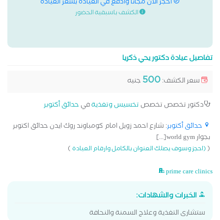
احجز الان مجانا وادفع في العيادة بسعر العيادة
الكشف باسبقية الحضور
تفاصيل عيادة دكتور يحي ذكريا
500
سعر الكشف:
جنيه
دكتور تخصص تخصص
تخسيس وتغذية
في
حدائق أكتوبر
حدائق أكتوبر
: شارع احمد زويل امام كومباوند روك ايدن حدائق اكتوبر
بجوار world gym[...]
)
(
(احجز وسوف يصلك العنوان بالكامل وارقام العيادة
prime care clinics
الخبرات والشهادات:
ستشارى التغذية وعلاج السمنة والنحافة