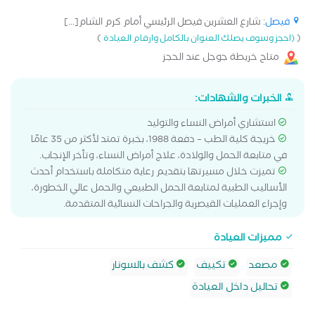
فيصل
: شارع العشرين فيصل الرئيسي أمام كرم الشام[...]
)
(
(احجز وسوف يصلك العنوان بالكامل وارقام العيادة
متاح خريطة جوجل عند الحجز
الخبرات والشهادات:
استشاري أمراض النساء والتوليد
خريجة كلية الطب – دفعة 1988، بخبرة تمتد لأكثر من 35 عامًا
في متابعة الحمل والولادة، علاج أمراض النساء، وتأخر الإنجاب.
تميزت خلال مسيرتها بتقديم رعاية متكاملة باستخدام أحدث
الأساليب الطبية لمتابعة الحمل الطبيعي والحمل عالي الخطورة،
وإجراء العمليات القيصرية والجراحات النسائية المتقدمة.
مميزات العيادة
مصعد
تكييف
كشف بالسونار
تحاليل داخل العيادة