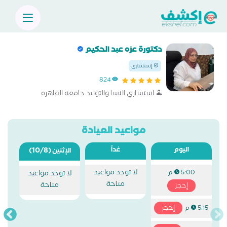
دكتورة عزه عبد الحكيم
إستشاري
824
استشاري النسا والتوليد جامعه القاهره
مواعيد العيادة
اليوم
غداً
(10/8)
الإثنين
لا توجد مواعيد
5:00 م
لا توجد مواعيد
متاحة
متاحة
إحجز
إحجز
5:15 م