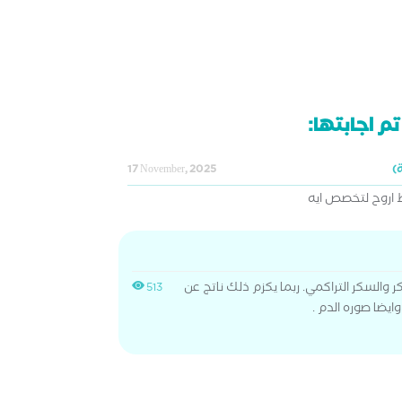
م اجابتها:
17 November, 2025
 اروح لتخصص ايه
والسكر التراكمي. ربما يكزم ذلك ناتج عن
513
يضا صوره الدم .