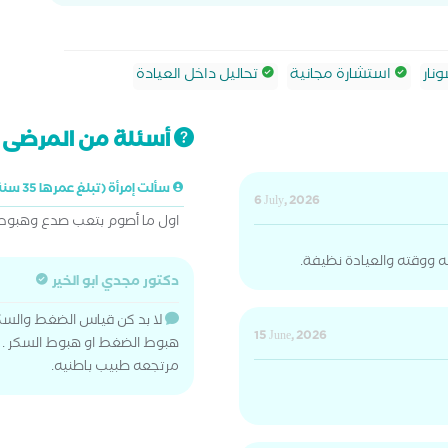
نار
استشارة مجانية
تحاليل داخل العيادة
أسئلة من المرضى ت
سألت إمرأة (تبلغ عمرها 35 سنة)
6 July, 2026
اول ما أصوم بتعب صدع وهبوط
ووقته والعيادة نظيفة.
دكتور مجدي ابو الخير
لا بد كن قياس الضغط والسكر 
15 June, 2026
هبوط الضغط او هبوط السكر . وا
مرتجعه طبيب باطنيه.