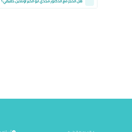
هل الحجز مع الدكتور مجدي ابو الخير أونلاين حقيقي؟