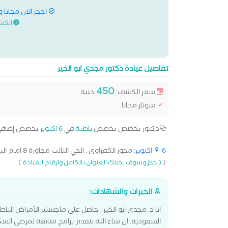
احجز الان مجانا 
الكش
تفاصيل عيادة دكتور مجدي ابو الخير
450
سعر الكشف:
جنيه
سونار مجانا
دكتور تخصص تخصص
باطنة
في
6 اكتوبر
تخصص إضاف
6 اكتوبر
: محور الكفراوي . الحي الثالث مجاورة 8 امام البنك الاهلي[...]
)
(
(احجز وسوف يصلك العنوان بالكامل وارقام العيادة
الخبرات والشهادات:
السعوديه. ان شاء الله بنقدم برامج متابعه لمرضى السك