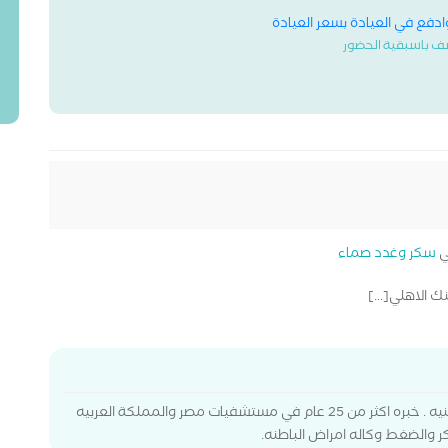
وادفع في العيادة بسعر العيادة
ف باسبقية الحضور
ي
سكر وغدد صماء
انا د. مجدي ابو الخير . حاصل على ماجستير الأمراض الباطنيه . خبره اكثر من 25 عام في مستشفيات مصر والمملكة العربيه
ر والضغط وكاله امراض الباطنه.