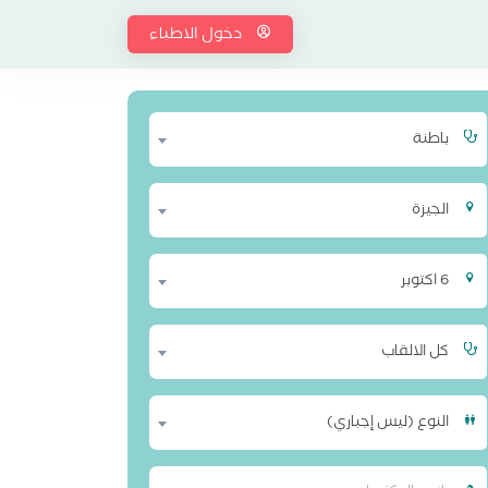
دخول الاطباء
باطنة
الجيزة
6 اكتوبر
كل الالقاب
النوع (ليس إجباري)