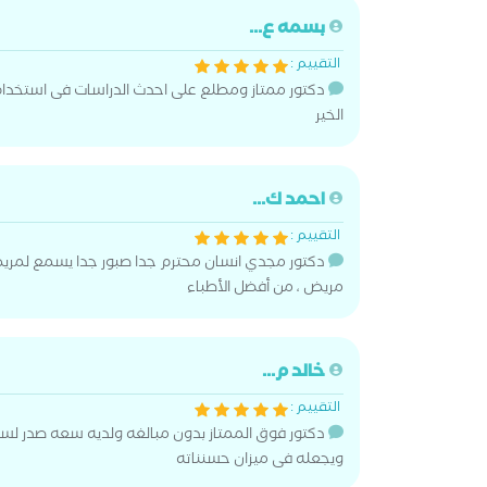
بسمه ع...
التقييم :
دكتور ممتاز ومطلع على احدث الدراسات فى استخدام ال
الخير
احمد ك...
التقييم :
دكتور مجدي انسان محترم جدا صبور جدا يسمع لم
مريض ، من أفضل الأطباء
خالد م...
التقييم :
دكتور فوق الممتاز بدون مبالغه ولديه سعه صدر ل
ويجعله فى ميزان حسنناته