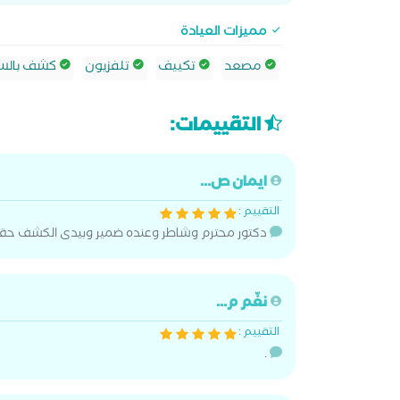
مميزات العيادة
مصعد
تكييف
تلفزيون
كشف بالسو
التقييمات:
ايمان ص...
التقييم :
دكتور محترم وشاطر وعنده ضمير وبيدى الكشف حقه 
نغّم م...
التقييم :
.