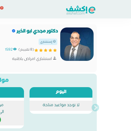
دكتور مجدي ابو الخير
إستشاري
(8 تقييم)
1592
استشاري امراض باطنيه
مواع
اليوم
لا توجد مواعيد متاحة
من
الى