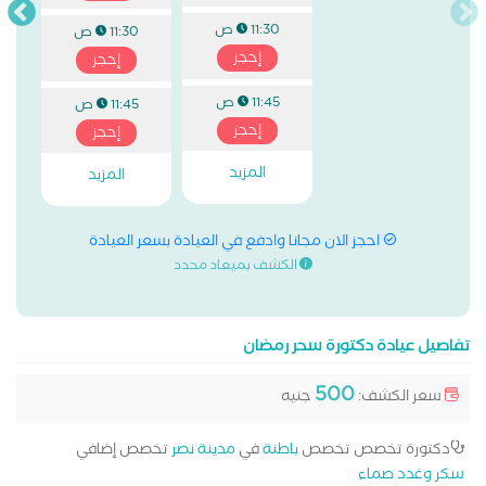
11:30 ص
11:30 ص
إحجز
إحجز
11:45 ص
11:45 ص
إحجز
إحجز
المزيد
المزيد
احجز الان مجانا وادفع في العيادة بسعر العيادة
الكشف بميعاد محدد
تفاصيل عيادة دكتورة سحر رمضان
500
سعر الكشف:
جنيه
دكتورة تخصص تخصص
باطنة
في
مدينة نصر
تخصص إضافي
سكر وغدد صماء