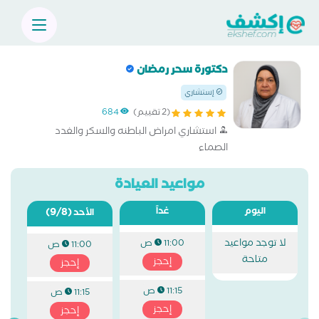
دكتورة سحر رمضان
إستشاري
(2 تقييم)
684
استشاري امراض الباطنه والسكر والغدد
الصماء
مواعيد العيادة
اليوم
غداً
(9/8)
الأحد
لا توجد مواعيد
11:00 ص
11:00 ص
متاحة
إحجز
إحجز
11:15 ص
11:15 ص
إحجز
إحجز