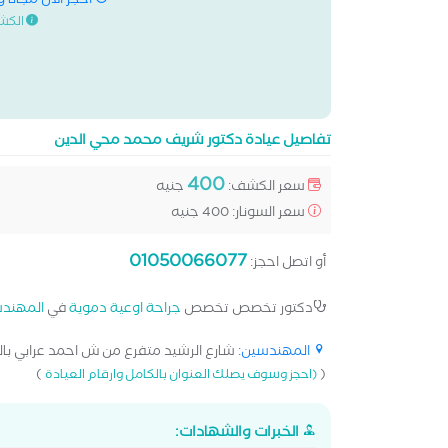
احجز الان مجانا 
الكش
تفاصيل عيادة دكتور شريف محمد محي الدين
400
سعر الكشف:
جنيه
سعر السونار: 400 جنيه
01050066077
أو اتصل احجز:
دكتور تخصص تخصص
جراحة اوعية دموية
في
المهند
المهندسين
: شارع الرشيد متفرع من ش احمد عرابي با
)
(
(احجز وسوف يصلك العنوان بالكامل وارقام العيادة
الخبرات والشهادات: