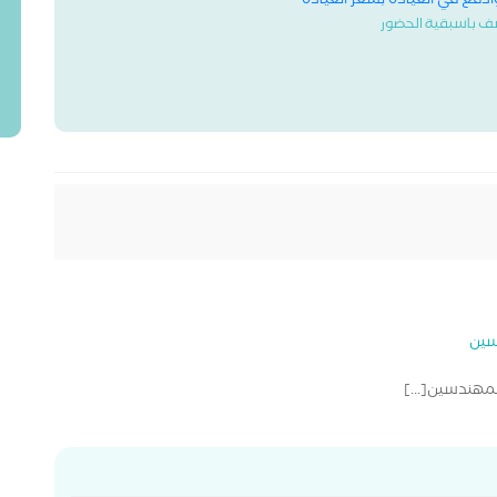
وادفع في العيادة بسعر العيادة
ف باسبقية الحضور
سين
لمهندسين[...]