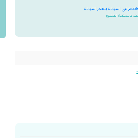
وادفع في العيادة بسعر العيادة
ف باسبقية الحضور
د