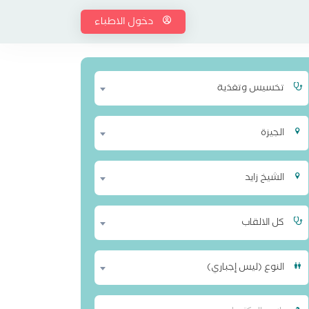
دخول الاطباء
تخسيس وتغذية
الجيزة
الشيخ زايد
كل الالقاب
النوع (ليس إجباري)