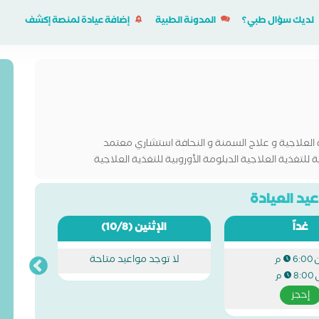
لديك سؤال طبي؟
المدونة الطبية
إضافة عيادة لمنصة إكشف
 العلاجية و علاج السمنة و النحافة استشاري معتمد
لتغذية مرضى الاورام البورد المصرية للتغذية العلاجية ‎الدبلومة الأوروبية للتغذية العلاجية
يد العيادة
غداً
الإثنين
(10/8)
لا توجد مواعيد متاحة
6:00 م
ى
8:00 م
إحجز