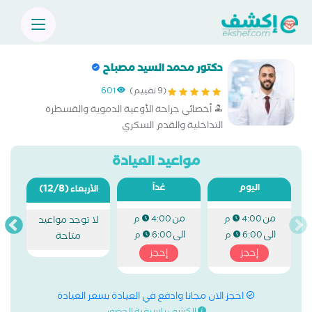
دكتور محمد السيد مصباح
(9 تقييم)
601
أخصائي جراحة الأوعية الدموية والقسطرة
التداخلية والقدم السكري
مواعيد العيادة
اليوم
غداً
(12/8)
الأربعاء
من
من
4:00 م
4:00 م
لا توجد مواعيد
الى
الى
6:00 م
6:00 م
متاحة
إحجز
إحجز
احجز الان مجانا وادفع في العيادة بسعر العيادة