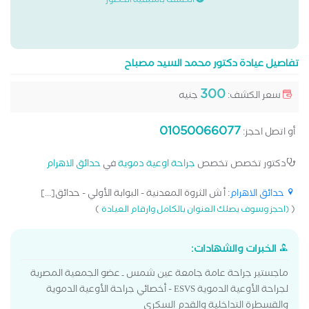
الكشف باسبقية الحضور
تفاصيل عيادة دكتور محمد السيد مصباح
300
سعر الكشف:
جنيه
01050066077
أو اتصل احجز:
دكتور تخصص تخصص
جراحة اوعية دموية
في
حدائق الاهرام
حدائق الاهرام
: أ ش الثروة المعدنية - البوابة الأولي - حدائق[...]
)
(
(احجز وسوف يصلك العنوان بالكامل وارقام العيادة
الخبرات والشهادات:
ماجستير جراحة عامة جامعة عين شمس ـ عضو الجمعية المصرية
لجراحة الأوعية الدموية ESVS - أخصائي جراحة الأوعية الدموية
والقسطرة التداخلية والقدم السكري