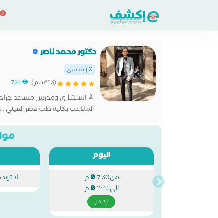
دكتور محمد ناصر
إستشاري
(3 تقييم)
724
استشاري ومدرس مساعد جراحة ا
الملاعب بكلية طب قصر العيني ، عضو
مواع
اليوم
من
لا توج
7:30 م
الى
11:45 م
إحجز