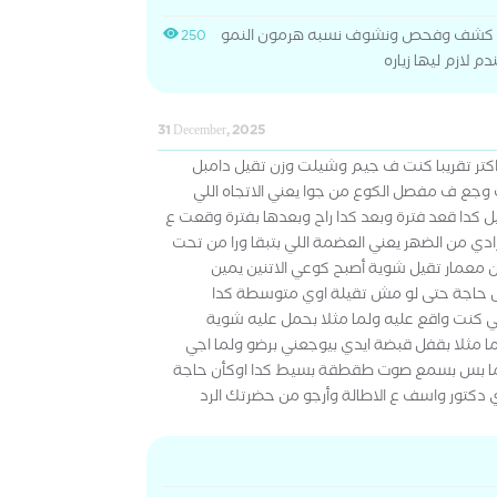
ه كشف وفحص ونشوف نسبه هرمون النمو
250
م لازم ليها زياره
31 December, 2025
 اكتر تقريبا كنت ف جيم وشيلت وزن تقيل دامبل
ع ف مفصل الكوع من جوا يعني الاتجاه اللي
يل كدا قعد فترة وبعد كدا راح وبعدها بفترة وقعت ع
دي من الضهر يعني العضمة اللي بتبقا ورا من تحت
معمار تقيل شوية أصبح كوعي الاتنين يمين
ل حاجة حتى لو مش تقيلة اوي متوسطة كدا
ي كنت واقع عليه ولما مثلا بحمل عليه شوية
 مثلا بقفل قبضة ايدي بيوجعني برضو ولما اجي
يما بس بسمع صوت طقطقة بسيط كدا اوكأن حاجة
دكتور واسف ع الاطالة وأرجو من حضرتك الرد