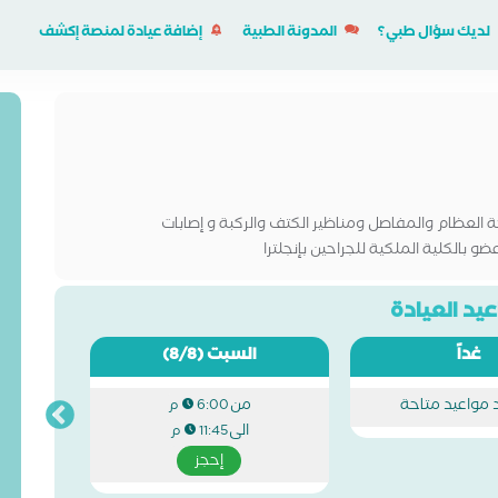
لديك سؤال طبي؟
المدونة الطبية
إضافة عيادة لمنصة إكشف
لعظام والمفاصل ومناظير الكتف والركبة و إصابات
 بالكلية الملكية للجراحين بإنجلترا
يد العيادة
غداً
السبت
(8/8)
د مواعيد متاحة
من
6:00 م
الى
11:45 م
إحجز