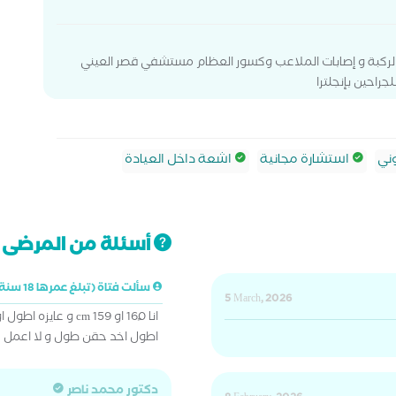
لركبة و إصابات الملاعب وكسور العظام مستشفي قصر العيني
راحين بإنجلترا
ني
استشارة مجانية
اشعة داخل العيادة
أسئلة من المرضى ت
سألت فتاة (تبلغ عمرها 18 سنة)
5 March, 2026
انا 160ً او 159 cm
اطول اخد حقن طول و لا اعمل ع
دكتور محمد ناصر