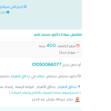
احجز الان مجانا 
الكش
تفاصيل عيادة دكتور محمد ناصر
400
سعر الكشف:
جنيه
سونار مجانا
01050066077
أو اتصل احجز:
دكتور تخصص تخصص
عظام
في
حدائق الاهرام
تخصص 
حدائق الاهرام
: حدائق الأهرام . البوابة الرابعة . إمتداد 
)
(
(احجز وسوف يصلك العنوان بالكامل وارقام العيادة
متاح خريطة جوجل عند الحجز