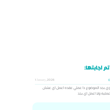
م اجابتها:
1 January, 2026
 و عايزه اطول اوي بجد الموضوع دا عملي عقده اعمل اي عشان
مليه ولا اعمل اي بجد