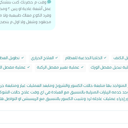
وقت م حضرتك كنت بتشتكي
عمل أشعة عادية او رنين ؟ وم
وفرد الكوع معاك طبيعيه ولا م
مجهود وشغل ولا اول م بتصحي 
 الكتف
الخلايا الجذعية للعظام
العلاج الحراري
تطويل العظ
ة تبديل مفصل الورك
عملية تغيير مفصل الركبة
عملية مفصل ال
المتواجد بها متابعة حالات الكسور والشروخ ومابعد العمليات غيار ومتابعة جر
توجد خدمه الزيارات المنزلية بالتنسيق مع العيادة في اي وقت علاج حالات الش
إجراء عمليات عاجله لرد وتثبيت الكسور بالتنسيق مع الريسبشن او التواصل ها