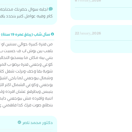
8 February, 2026
اجابه سوال حضرتك محتاج
كام وفيه عوامل كتير بتحدد يافند
22 January, 2026
سأل شاب (يبلغ عمره 19 سنة)
من فترة كبيرة حوالي سنتين او
بلعب بين بوش اب ف حسيت ب وج
بتني بيه مكان ما بيسحبو التحال
كوعي وجعني فترة برضو ب المرا
شوية بقا وخف ونزلت شغل كان 
وشمال بيوجعني لما باجي اشي
يوجعني وكوعي الشمال اكتر الل
يتيبس ويطرقع عشان افرده ولما
اتنيه وافرده مش بيوجعني دا
بتطلع صوت فرك كدا فاهمني ي 
دكتور محمد ناصر