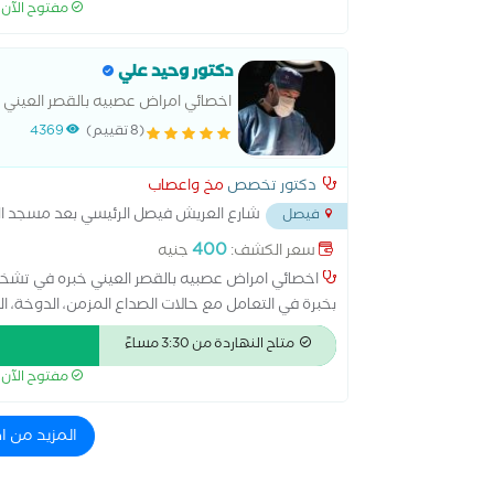
مفتوح الآن
اضطراب الوسواس القهري الاضطراب ثنائي القطب الاض
علاج نفسي طب نفسى الأطفال علاج الأمراض النفسية ع
مرضى إدمان المخدرات والخمور
دكتور وحيد علي
اخصائي امراض عصبيه بالقصر العيني
الجهاز العصبي
(8 تقييم)
4369
دكتور تخصص
مخ واعصاب
شارع العريش فيصل الرئيسي بعد مسجد التو
فيصل
400
سعر الكشف:
جنيه
اخصائي امراض عصبيه بالقصر العيني خبره في تشخي
بخبرة في التعامل مع حالات الصداع المزمن، الدوخة، ال
النوم.و ضعف الذاكره و الزهايمر
متاح النهاردة من 3:30 مساءً
مفتوح الآن
المزيد من 