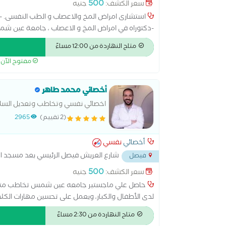
500
سعر الكشف:
جنيه
استشارى امراض المخ والاعصاب و الطب النفسى. -
-دكتوراه في امراض المخ و الاعصاب ، جامعة عين شمس
الطب النفسي و علاج الادمان ، لندن
متاح النهاردة من 12:00 مساءً
مفتوح الآن
أخصائي محمد طاهر
اخصائي نفسي وتخاطب وتعديل السل
(2 تقييم)
2965
أخصائي
نفسي
شارع العريش فيصل الرئيسي بعد مسجد التو
فيصل
500
سعر الكشف:
جنيه
حاصل علي ماجستير جامعه عين شمس تخاطب متخص
لدى الأطفال والكبار، ويعمل على تحسين مهارات الكلام
والتلعثم، مشاكل الصوت، وصعوبات التواصل، بالإضافة إل
متاح النهاردة من 2:30 مساءً
والتفاعل الاجتماعي، خاصة في حالات طيف التوحد وفرط