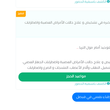
الكشف باسبقية الحضور
طرابات السلوكية والوجدانية المشاكل الزوجية والأسرية جلسات
لاج الإدمان علاج الاكتئاب علاج دوائي علاج وإعادة تأهيل
مميز
 خبره في تشخيص و علاج حالات الأمراض العصبية واضطرابات
حيد أمام مول الثريا
...
ص و علاج حالات الأمراض العصبية واضطرابات الجهاز العصبي،
تنميل، التهاب وآلام الأعصاب، التشنجات و الصرع واضطرابات
مواعيد الحجز
الكشف باسبقية الحضور
اطباء نفسي في فيصل