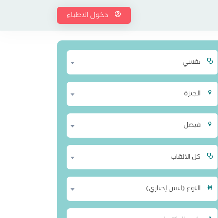
دخول الاطباء
نفسي
الجيزة
فيصل
كل الالقاب
النوع (ليس إجباري)