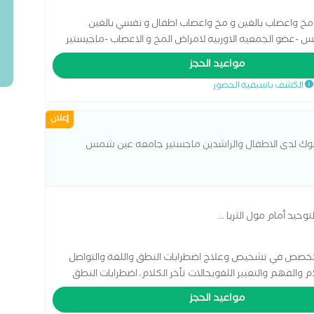
مخ واعصاب بالغين و مخ واعصاب اطفال و نفسي بالغين
 -عضو الجمعيه الاوربيه لامراض المخ و الاعصاب -ماجيستير
مواعيد الحجز
الكشف باسبقية الحضور
إعلان
وك لدى الاطفال والراشدين ماجستير جامعه عين شمس
حيد أمام مول الثريا
...
ص في تشخيص وعلاج اضطرابات النطق واللغة والتواصل
 والفهم والتعبير اللغويحالات تأخر الكلام، اضطرابات النطق
ى تدريب الأطفال على تنمية المهارات اللغوية والانتباه
مواعيد الحجز
 الحركة وتشتت الانتباه. اضطراب القلق الاضطرابات النفسية