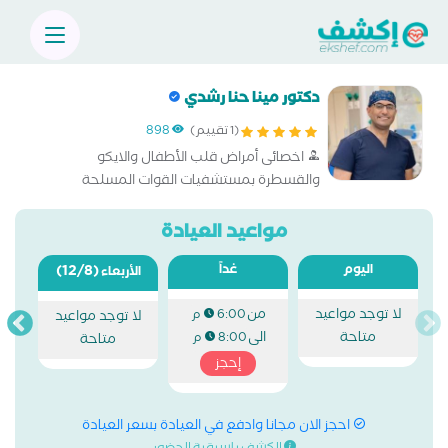
دكتور مينا حنا رشدي
(1 تقييم)
898
اخصائى أمراض قلب الأطفال والايكو
والقسطرة بمستشفيات القوات المسلحة
الماجستير التخصصى لأمراض قلب الأطفال
مستشفى ابو الريش جامعة القاهرة عضو
مواعيد العيادة
الأكاديمية الطبية العسكرية
اليوم
غداً
(12/8)
الأربعاء
لا توجد مواعيد
من
6:00 م
لا توجد مواعيد
متاحة
الى
8:00 م
متاحة
إحجز
احجز الان مجانا وادفع في العيادة بسعر العيادة