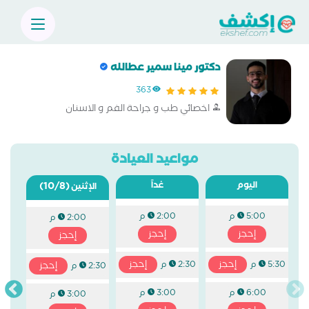
دكتور مينا سمير عطالله
363
اخصائي طب و جراحة الفم و الاسنان
مواعيد العيادة
اليوم
غداً
(10/8)
الإثنين
5:00 م
2:00 م
2:00 م
إحجز
إحجز
إحجز
إحجز
إحجز
5:30 م
2:30 م
إحجز
2:30 م
6:00 م
3:00 م
3:00 م