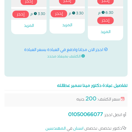
إحجز
إحجز
إحجز
6:30 م
إحجز
3:30 م
إحجز
3:30 م
إحجز
المزيد
المزيد
المزيد
احجز الان مجانا وادفع في العيادة بسعر العيادة
الكشف بميعاد محدد
تفاصيل عيادة دكتور مينا سمير عطالله
200
سعر الكشف:
جنيه
01050066077
أو اتصل احجز:
دكتور تخصص تخصص
اسنان
في
المهندسين