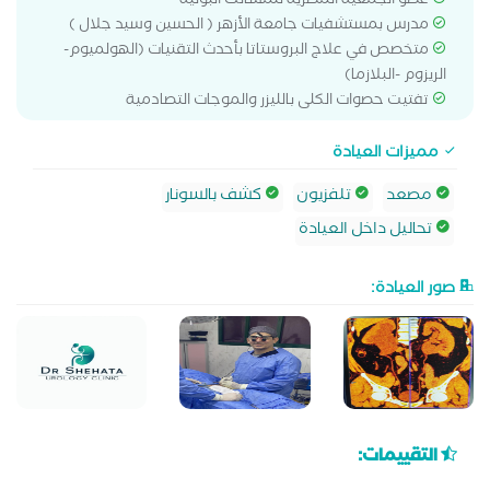
عضو الجمعية المصرية للمسالك البولية
مدرس بمستشفيات جامعة الأزهر ( الحسين وسيد جلال )
متخصص في علاج البروستاتا بأحدث التقنيات (الهولميوم-
الريزوم -البلازما)
تفتيت حصوات الكلى بالليزر والموجات التصادمية
مميزات العيادة
مصعد
تلفزيون
كشف بالسونار
تحاليل داخل العيادة
صور العيادة:
التقييمات: