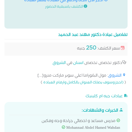
احجز الان مجانا وادفع في العيادة بسعر العيادة
الكشف باسبقية الحضور
تفاصيل عيادة دكتور مهند عبد الحميد
250
سعر الكشف:
جنيه
دكتور تخصص تخصص
اسنان
في
الشروق
الشروق
: مول البانوراما اعلي سوبر ماركت مترو[...]
)
(
(احجز وسوف يصلك العنوان بالكامل وارقام العيادة
عيادات جيه ام كلينيك
الخبرات والشهادات:
مدرس مساعد و اخصائي جراحة وجه وفكين
Mohannad Abdel Hamed Wahdan