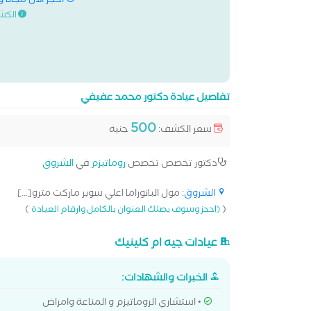
احجز الان مجانا 
الكش
تفاصيل عيادة دكتور محمد عفيفي
500
سعر الكشف:
جنيه
دكتور تخصص تخصص
روماتيزم
في
الشروق
الشروق
: مول البانوراما اعلي سوبر ماركت مترو[...]
)
(
(احجز وسوف يصلك العنوان بالكامل وارقام العيادة
عيادات جيه ام كلينيك
الخبرات والشهادات:
• استشاري الروماتيزم و المناعة وامراض