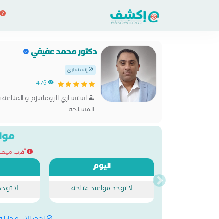
دكتور محمد عفيفي
إستشاري
476
استشاري الروماتيزم و المناعة
المسلحه
مواع
أقرب ميعاد للحج
اليوم
لا توجد مواعيد متاحة
لا توج