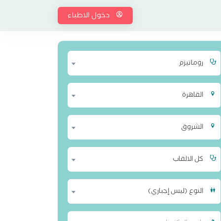
دخول الاطباء
روماتيزم
القاهرة
الشروق
كل الالقاب
النوع (ليس إجباري)