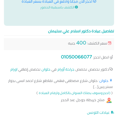
احجز الان مجانا وادفع في العيادة بسعر العيادة
الكشف باسبقية الحضور
تفاصيل عيادة دكتور اسلام علي سليمان
400
سعر الكشف:
جنيه
01050066077
أو اتصل احجز:
دكتور تخصص تخصص
جراحة أورام
في
حلوان
تخصص إضافي
اورام
حلوان
: حلوان شارع مصطفى فهمى تقاطع شارع احمد انسى بجوار
سنتر رنين[...]
)
(
(احجز وسوف يصلك العنوان بالكامل وارقام العيادة
متاح خريطة جوجل عند الحجز
عيادات اللوتس