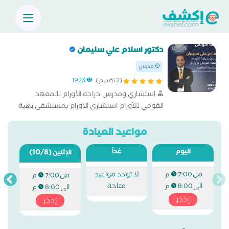
دكتور اسلام علي سليمان
مدرس
(2 تقييم)
1923
استشاري ومدرس جراحه الأورام بالمعهد
القومي للأورام استشاري الاورام بمستشفى بهية
مواعيد العيادة
اليوم
غداً
(10/8)
الإثنين
من
لا توجد مواعيد
7:00 م
من
7:00 م
الى
متاحة
8:00 م
الى
8:00 م
إحجز
إحجز