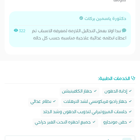
تناولها
دكتورة ياسمين بركات
نبدا اولا بعمل التحاليل اللازمه لمعرفه الاسباب ثم
322
اعطاء انظمه غذائية علاجية مناسبه حسب كل حاله
الخدمات الطبية:
إذابة الدهون
جهاز الكافيتيشن
جهاز راديو فريكونسي لشد الترهلات
نظام غذائي
جلسات الميزوثيرابي لتذويب الدهون وشد الجلد
حقن مونجارو
جميع احهزه النحت الغير حراحي