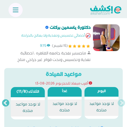
دكتورة ياسمين بركات
أخصائي تخسيس وتغذية ولا يعالج بالجراحة
(15 تقييم)
975
ماجستير تغذية جامعه القاهره ، اخصائية
تغذية وتخسيس ونحت قوام غير جراحي متاح
جميع اجهزه نحت القوام باحدث التقنيات وابر
تذويب وشد الدهون الموضعيه وحقن مونجارو
مواعيد العيادة
أقرب ميعاد للحجز يوم 2026-08-13
اليوم
غداً
(11/8)
الثلاثاء
لا توجد مواعيد
لا توجد مواعيد
لا توجد مواعيد
متاحة
متاحة
متاحة