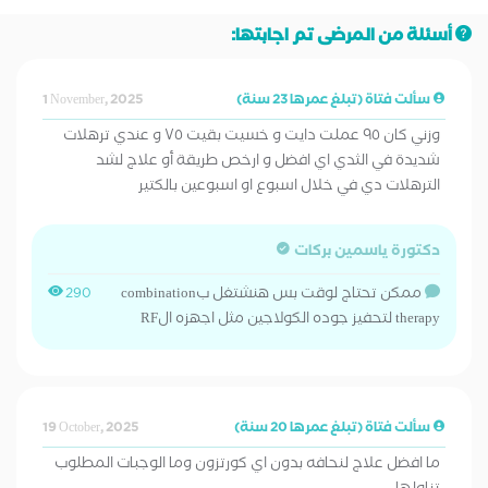
أسئلة من المرضى تم اجابتها:
سألت فتاة (تبلغ عمرها 23 سنة)
1 November, 2025
وزني كان ٩٥ عملت دايت و خسيت بقيت ٧٥ و عندي ترهلات
شديدة في الثدي اي افضل و ارخص طريقة أو علاج لشد
الترهلات دي في خلال اسبوع او اسبوعين بالكتير
دكتورة ياسمين بركات
ممكن تحتاج لوقت بس هنشتغل بcombination
290
therapy لتحفيز جوده الكولاجين مثل اجهزه الRF
سألت فتاة (تبلغ عمرها 20 سنة)
19 October, 2025
ما افضل علاج لنحافه بدون اي كورتزون وما الوجبات المطلوب