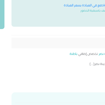
وادفع في العيادة بسعر العيادة
ف باسبقية الحضور
 نصر
تخصص إضافي
باطنة
ة نصر[...]