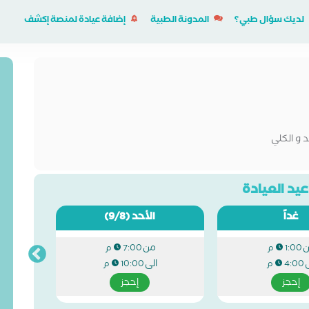
لديك سؤال طبي؟
المدونة الطبية
إضافة عيادة لمنصة إكشف
 و الكلي
يد العيادة
غداً
الأحد
(9/8)
من
1:00 م
7:00 م
ى
الى
4:00 م
10:00 م
إحجز
إحجز