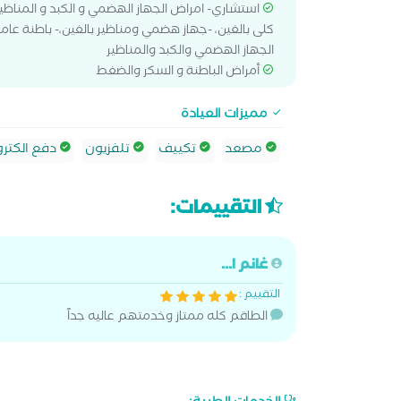
استشاري- امراض الجهاز الهضمي و الكبد و المناظي
كلى بالغين، -جهاز هضمي ومناظير بالغين،- باطنة عا
الجهاز الهضمي والكبد والمناظير
أمراض الباطنة و السكر والضغط
مميزات العيادة
مصعد
تكييف
تلفزيون
دفع الكترو
التقييمات:
غانم ا...
التقييم :
الطاقم كله ممتاز وخدمتهم عاليه جداً