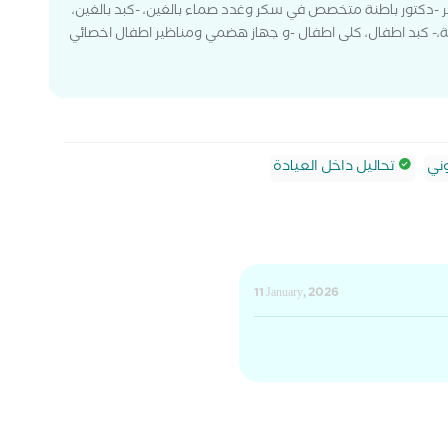
ر -دكتور باطنة متخصص في سكر وغدد صماء بالغين، -كبد بالغين،
مة،- كبد اطفال، كلى اطفال -و جهاز هضمي ومناظير اطفال اخصائي
ني
تحاليل داخل العيادة
11 January, 2026