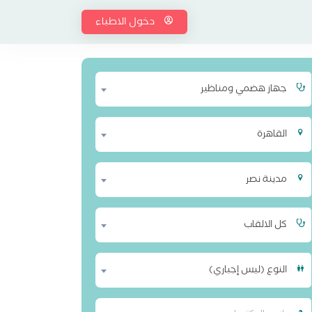
دخول الاطباء
جهاز هضمي ومناظير
القاهرة
مدينة نصر
كل الالقاب
النوع (ليس إجباري)