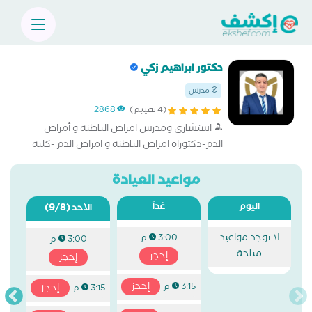
دكتور ابراهيم زكي
مدرس
(4 تقييم)
2868
استشارى ومدرس امراض الباطنه و أمراض
الدم-دكتوراه امراض الباطنه و امراض الدم -كليه
الطب-القصر العيني.
مواعيد العيادة
اليوم
غداً
(9/8)
الأحد
لا توجد مواعيد
3:00 م
3:00 م
متاحة
إحجز
إحجز
إحجز
3:15 م
إحجز
3:15 م