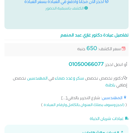
احجز الان مجانا وادفع في العيادة بسعر العيادة
الكشف باسبقية الحضور
تفاصيل عيادة دكتور غازي عبد المنعم
650
سعر الكشف:
جنيه
01050066077
أو اتصل احجز:
دكتور تخصص تخصص
سكر وغدد صماء
في
المهندسين
تخصص
إضافي
باطنة
المهندسين
: شارع التحرير بالدقي[...]
)
(
(احجز وسوف يصلك العنوان بالكامل وارقام العيادة
عيادات شريان الحياة