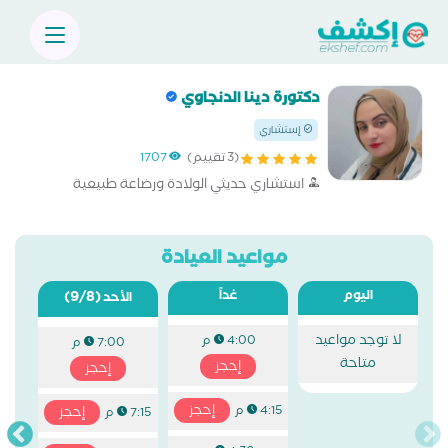
دكتورة دينا الدنجاوي
إستشاري
(3 تقييم)
1707
استشاري حديثي الولادة ورضاعة طبيعية
مواعيد العيادة
اليوم
غداً
(9/8)
الأحد
لا توجد مواعيد
4:00 م
7:00 م
متاحة
إحجز
إحجز
إحجز
4:15 م
إحجز
7:15 م