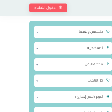
دخول الاطباء
تخسيس وتغذية
الاسكندرية
محطة الرمل
كل الالقاب
النوع (ليس إجباري)