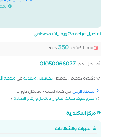
احجز الان مجانا 
الكش
تفاصيل عيادة دكتورة ايات مصطفي
350
سعر الكشف:
جنيه
01050066077
أو اتصل احجز:
دكتورة تخصص تخصص
تخسيس وتغذية
في
محطة ال
محطة الرمل
: ش كلية الطب - مديكال تاور[...]
)
(
(احجز وسوف يصلك العنوان بالكامل وارقام العيادة
مركز اسكندرية
الخبرات والشهادات: