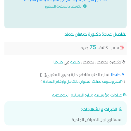
احجز الان مجانا وادفع في العيادة بسعر العيادة
الكشف باسبقية الحضور
تفاصيل عيادة دكتورة جيهان حماد
75
سعر الكشف:
جنيه
دكتورة تخصص تخصص
جلدية
في
طنطا
طنطا
: شارع الحلو تقاطع حارة بدوي المغربي[...]
)
(
(احجز وسوف يصلك العنوان بالكامل وارقام العيادة
عيادات مؤسسة منارة الاسلام التخصصية
الخبرات والشهادات:
استشاري اول الامراض الجلدية