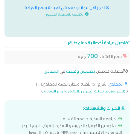
احجز الان مجانا وادفع في العيادة بسعر العيادة
الكشف باسبقية الحضور
تفاصيل عيادة أخصائية دعاء طاهر
700
سعر الكشف:
جنيه
أخصائية تخصص
تخسيس وتغذية
في
المعادي
المعادي
: شارع 151 ناصيه ميدان الحريه المعادي[...]
)
(
(احجز وسوف يصلك العنوان بالكامل وارقام العيادة
الخبرات والشهادات:
-دبلومه التغذيه جامعه القاهره
-ماجستير الكيمياء الحيويه و التغذيه (لمرضى انيميا البحر
المتوسط الثلاثيميا وتأثير HFE gene علي مرضي ال beta