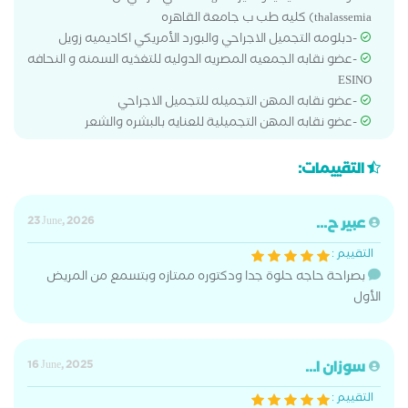
thalassemia) كليه طب ب جامعة القاهره
-دبلومه التجميل الاجراحي والبورد الأمريكي اكاديميه زويل
-عضو نقابه الجمعيه المصريه الدوليه للتغذيه السمنه و النحافه
ESINO
-عضو نقابه المهن التجميله للتجميل الاجراحي
-عضو نقابه المهن التجميلية للعنايه بالبشره والشعر
التقييمات:
عبير ح...
23 June, 2026
التقييم :
بصراحة حاجه حلوة جدا ودكتوره ممتازه وبتسمع من المريض
الأول
سوزان ا...
16 June, 2025
التقييم :