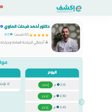
دكتور أحمد فرحات الماوي
(22 تقييم)
813
أخصائي الجراحة العامة وجراحة ا
مواع
اليوم
لا توج
إحجز
2:15 م
إحجز
2:30 م
إحجز
2:45 م