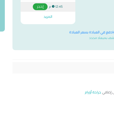
إحجز
12:45 م
المزيد
وادفع في العيادة بسعر العيادة
شف بميعاد محدد
إضافي
جراحة أورام