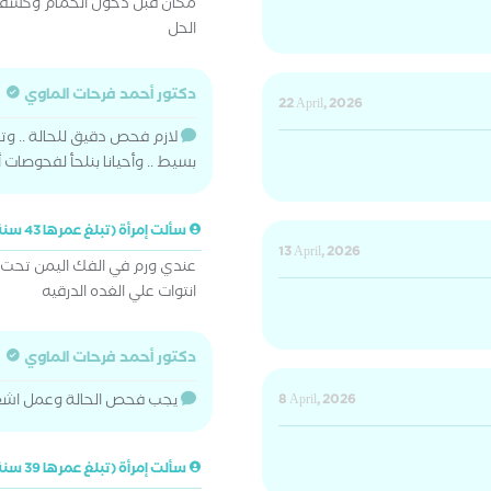
مكان قبل دخول الحمام وكشفت 
الحل
دكتور أحمد فرحات الماوي
22 April, 2026
لازم فحص دقيق للحالة .. و
بسيط .. وأحيانا بنلحأ لفحوصات 
سألت إمرأة (تبلغ عمرها 43 سنة)
13 April, 2026
عندي ورم في الفك اليمن تحت ا
انتوات علي الغده الدرقيه
دكتور أحمد فرحات الماوي
8 April, 2026
يجب فحص الحالة وعمل اشع
سألت إمرأة (تبلغ عمرها 39 سنة)