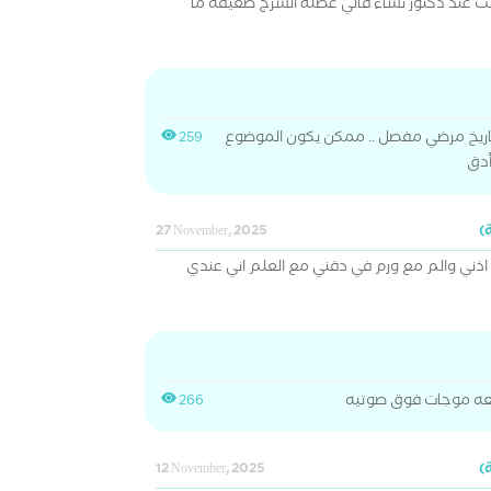
عند دكتور نساء قالي عضلة الشرج ضعيفه ما
تاريخ مرضي مفصل .. ممكن يكون الموضوع
259
أدق
27 November, 2025
ذني والم مع ورم في دقني مع العلم اني عندي
ه موجات فوق صوتيه
266
12 November, 2025