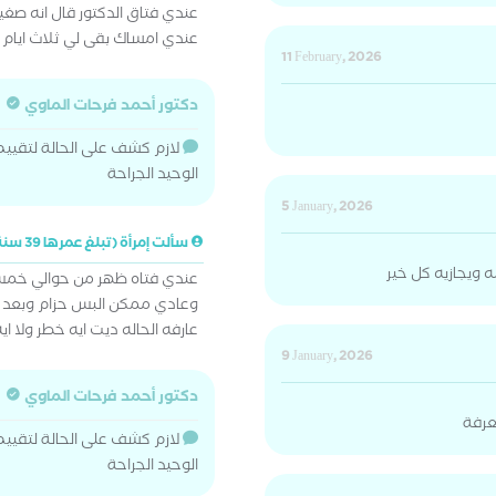
عندي فتاق الدكتور قال انه صغ
عندي امساك بقى لي ثلاث ايام ف
11 February, 2026
دكتور أحمد فرحات الماوي
لازم كشف على الحالة لتقييم
الوحيد الجراحة
5 January, 2026
سألت إمرأة (تبلغ عمرها 39 سنة)
ه ويجازيه كل خير
عندي فتاه ظهر من حوالي خمس 
وعادي ممكن البس حزام وبعد
عارفه الحاله ديت ايه خطر ولا اي
9 January, 2026
دكتور أحمد فرحات الماوي
عرفة
لازم كشف على الحالة لتقييم
الوحيد الجراحة