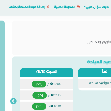
لديك سؤال طبي؟
المدونة الطبية
إضافة عيادة لمنصة إكشف
لأورام والمناظير
يد العيادة
غداً
السبت
(8/8)
د مواعيد متاحة
إحجز
12:00 م
إحجز
12:15 م
إحجز
12:30 م