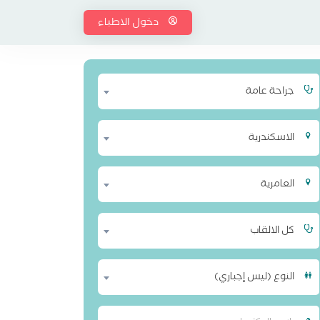
دخول الاطباء
جراحة عامة
الاسكندرية
العامرية
كل الالقاب
النوع (ليس إجباري)