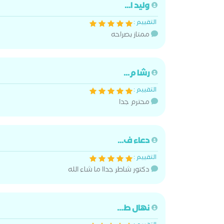
وليد ا...
التقييم :
ممتاز بصراحه
رشا م...
التقييم :
محترم جدا
دعاء ف...
التقييم :
دكتور شاطر جداا ما شاء الله
نهال ط...