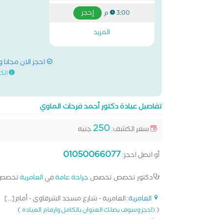
إحجز
3:00 م
المزيد
احجز الان مجانا 
الك
تفاصيل عيادة دكتور أحمد فرحات الماوي
250
سعر الكشف:
جنيه
01050066077
أو اتصل احجز:
دكتور تخصص تخصص
جراحة عامة
في
العامرية
تخصص 
العامرية
: العامرية - شارع مسجد الشرقاوي - أمام[...]
)
(
(احجز وسوف يصلك العنوان بالكامل وارقام العيادة