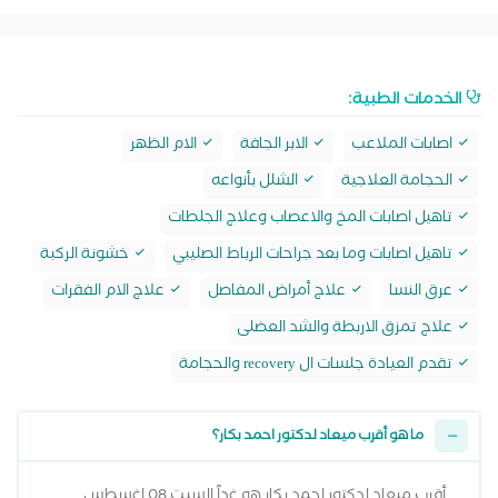
الخدمات الطبية:
اصابات الملاعب
الابر الجافة
الام الظهر
الحجامة العلاجية
الشلل بأنواعه
تاهيل اصابات المخ والاعصاب وعلاج الجلطات
تاهيل اصابات وما بعد جراحات الرباط الصليبي
خشونة الركبة
عرق النسا
علاج أمراض المفاصل
علاج الام الفقرات
علاج تمزق الاربطة والشد العضلى
تقدم العيادة جلسات ال recovery والحجامة
ما هو أقرب ميعاد لدكتور احمد بكار؟
أقرب ميعاد لدكتور احمد بكار هو غداً السبت 08 اغسطس