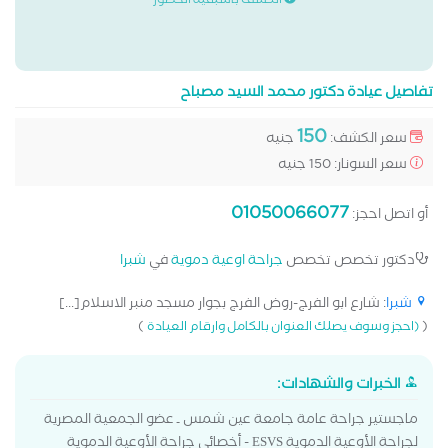
الكشف باسبقية الحضور
تفاصيل عيادة دكتور محمد السيد مصباح
150
سعر الكشف:
جنيه
سعر السونار: 150 جنيه
01050066077
أو اتصل احجز:
دكتور تخصص تخصص
جراحة اوعية دموية
في
شبرا
شبرا
: شارع ابو الفرج-روض الفرج بجوار مسجد منبر الاسلام[...]
)
(
(احجز وسوف يصلك العنوان بالكامل وارقام العيادة
الخبرات والشهادات:
ماجستير جراحة عامة جامعة عين شمس ـ عضو الجمعية المصرية
لجراحة الأوعية الدموية ESVS - أخصائي جراحة الأوعية الدموية