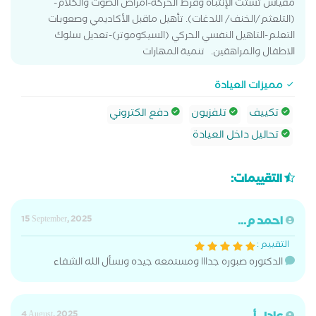
مقياس تشتت الإنتباه وفرط الحركة-أمراض الصوت والكلام-
(التلعثم/الخنف/ اللدغات). تأهيل ماقبل الأكاديمي وصعوبات
التعلم-التاهيل النفسي الحركي (السيكوموتر)-تعديل سلوك
الاطفال والمراهقين. تنمية المهارات
مميزات العيادة
تكييف
تلفزيون
دفع الكتروني
تحاليل داخل العيادة
التقييمات:
احمد م...
15 September, 2025
التقييم :
الدكتوره صبوره جدااا ومستمعه جيده ونسأل الله الشفاء
4 August, 2025