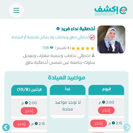
أخصائية نداء فريد
أخصائي نطق وتخاطب ولا يعالج بالادوية أو الجراحة
(4 تقييم)
1136
اخصائي تخاطب وتنمية مهارات وتعديل
سلوك-جامعة عين شمس-أخصائية نطق
وتخاطب-جلسات نطق وتخاطب,أمراض النطق
واللثغات والتأتأة والتلعثم,التأخر اللغوي,الحرمان
مواعيد العيادة
البيئي,أمراض الضعف السمعي وزراعة القوقعة
اليوم
غداً
(10/8)
الإثنين
لا توجد مواعيد
2:00 م
2:00 م
متاحة
إحجز
إحجز
إحجز
2:15 م
إحجز
2:15 م