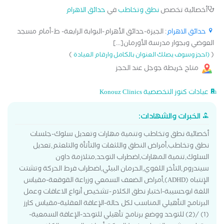
أخصائية تخصص
نطق وتخاطب
في
حدائق الاهرام
حدائق الاهرام
: الجيزة-حدائق الأهرام-البوابة الرابعة- ط-أمام مسجد
العوضي وبجوار مدرسة الأورمان[...]
)
(
(احجز وسوف يصلك العنوان بالكامل وارقام العيادة
متاح خريطة جوجل عند الحجز
عيادات كنوز التخصصية Konouz Clinics
الخبرات والشهادات:
أخصائية نطق وتخاطب وتنمية مهارات وتعديل سلوك-جلسات
نطق وتخاطب,أمراض النطق واللثغات والتأتأة والتلعثم,تعديل
السلوك,تنمية المهارات,اضطراب التوحد,متلازمة داون
سيندروم,التأخر اللغوي,الحرمان البيئي,اضطراب فرط الحركة وتشتت
الإنتباه (ADHD),أمراض الضعف السمعي وزراعة القوقعة-مقياس
اللغة ابوحسيبة-اختبار نطق الكلام-تشخيص أنواع الاعاقات وعمل
البرنامج التأهيلي المناسب لكل حالة-الإعاقة العقلية-مقياس كارز
(1) /(2) للتوحد ووضع برنامج تأهيلي للتوحد-الإعاقة السمعية-