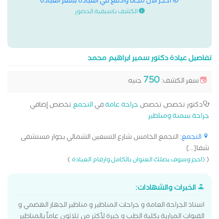
احجز الان مجانا وادفع في العيادة بسعر العيادة
الكشف باسبقية الحضور
تفاصيل عيادة دكتور سمير ابراهيم محمد
750
سعر الكشف:
جنيه
دكتور تخصص تخصص
جراحة عامة
في
التجمع
تخصص إضافي
جراحة سمنة ومناظير
التجمع
: التجمع الخامس شارع التسعين الشمالي بجوار مستشفى
شفا[...]
)
(
(احجز وسوف يصلك العنوان بالكامل وارقام العيادة
الخبرات والشهادات:
استاذ الجراحة العامة و جراحات المناظير و مناظير الجهاز الهضمي و
القنوات المرارية بكلية الطب و خبرة لأكثر من ثلاثون عاماً بالمناظير