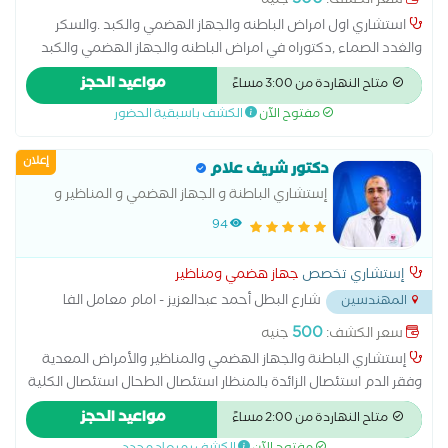
500
سعر الكشف:
جنيه
استشاري اول امراض الباطنه والجهاز الهضمي والكبد .والسكر
والغدد الصماء ,دكتوراه في امراض الباطنه والجهاز الهضمي والكبد
واستئصال الزائده بالمنظار ,استئصال الكليه ,استئصال الطحال
مواعيد الحجز
متاح النهاردة من 3:00 مساءً
,استئصال جزئي للكبد بالون المعده, تدبيس المعده ,تكميم المعده
مفتوح الآن
الكشف باسبقية الحضور
,علاج البواسير بدون جراحه ,علاج الفتق بدون جراحه ,علاج حصوة
المراره ,عملية استئصال الرحم بالمنظار ,عملية الفتاق ,عملية المراره.
إعلان
دكتور شريف علام
إستشاري الباطنة و الجهاز الهضمي و المناظير و
الامراض المعدية ,وفقر الدم
94
إستشاري تخصص
جهاز هضمي ومناظير
شارع البطل أحمد عبدالعزيز - امام معامل الفا
المهندسين
...
500
سعر الكشف:
جنيه
إستشاري الباطنة والجهاز الهضمي والمناظير والأمراض المعدية
وفقر الدم استئصال الزائدة بالمنظار استئصال الطحال استئصال الكلية
استئصال جزئي للكبد بالون المعدة تدبيس المعدة تكميم المعدة
مواعيد الحجز
متاح النهاردة من 2:00 مساءً
جراحة البواسير حزام المعدة زراعة البنكرياس زراعة الكبد علاج البواسير