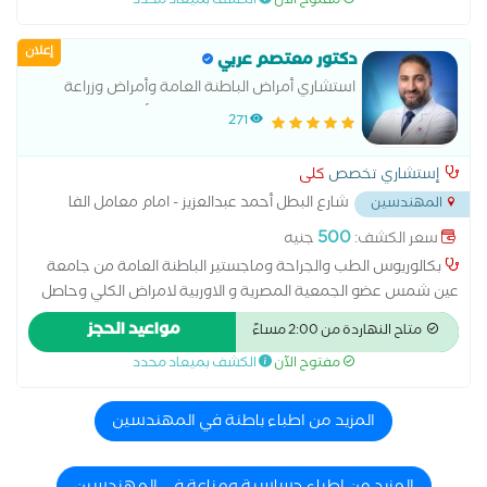
مفتوح الآن
الكشف بميعاد محدد
بدون جراحة علاج الفتق بدون جراحة علاج حصوة المرارة عملية
استئصال الرحم بالمنظار عملية الفتاق عملية المرارة بالمنظار عملية
إعلان
الناسور عملية تحويل مسار المعدة الامراض المعدية التغذية لمرضى
دكتور معتصم عربي
السكري وفقر الدم التهابات المعدة والاثنى عشر امراض الباطنة
استشاري أمراض الباطنة العامة وأمراض وزراعة
العامة امراض الجهاز الهضمي امراض ضغط الدم تشخيص وعلاج
الكلى .عضو الجمعية المصرية و الأوروبية لامراض
271
حالات ارتجاع المريء سونار على البطن والحوض علاج الكوليسترول
الكلي
إستشاري تخصص
كلى
شارع البطل أحمد عبدالعزيز - امام معامل الفا
المهندسين
...
500
سعر الكشف:
جنيه
بكالوريوس الطب والجراحة وماجستير الباطنة العامة من جامعة
عين شمس عضو الجمعية المصرية و الاوربية لامراض الكلي وحاصل
على الزمالة المصرية في أمراض وزراعة الكلى عضو الجمعية المصرية
مواعيد الحجز
متاح النهاردة من 2:00 مساءً
لأمراض الكلى وعضو الجمعية الأوروبية لأمراض الكلى
مفتوح الآن
الكشف بميعاد محدد
المزيد من اطباء باطنة في المهندسين