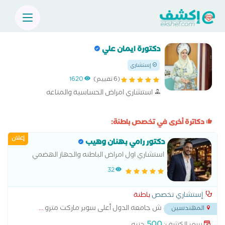
دكتورة ايمان علي
إستشاري
(6 تقييم)
1620
استشاري امراض الحساسية والمناعه
دكاترة أخرى في تخصص باطنة:
إعلان
دكتور رامي بهنان وهيب
استشاري اول امراض الباطنه والجهاز الهضمي
والكبد والسكر والغدد الصماء وامراض القلب
32
والحالات الحرجه
إستشاري تخصص
باطنة
ش جامعه الدول أعلى سوبر ماركت مترو
...
المهندسين