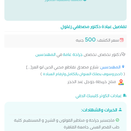
الكشف باسبقية الحضور
تفاصيل عيادة دكتور مصطفي زغلول
500
سعر الكشف:
جنيه
دكتور تخصص تخصص
جراحة عامة
في
المهندسين
المهندسين
: شارع مصدق تقاطع محيي الدين ابو العز[...]
)
(
(احجز وسوف يصلك العنوان بالكامل وارقام العيادة
متاح خريطة جوجل عند الحجز
عيادات الكوثر كلينيك الدقي
الخبرات والشهادات:
ماجستير جراحة و مناظير القولون و الشرج و المستقيم كلية
طب القصر العينى جامعة القاهرة