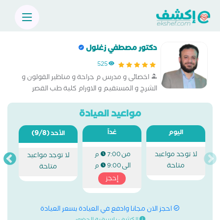
دكتور مصطفي زغلول
525
اخصائى و مدرس م جراحة و مناظير القولون و
الشرج و المستقيم و الاورام كلية طب القصر
العينى
مواعيد العيادة
اليوم
غداً
(9/8)
الأحد
لا توجد مواعيد
من
7:00 م
لا توجد مواعيد
متاحة
الى
9:00 م
متاحة
إحجز
احجز الان مجانا وادفع في العيادة بسعر العيادة