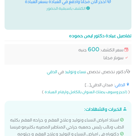
احجز الان مجانا وادفع في العيادة بسعر العيادة
الكشف باسبقية الحضور
تفاصيل عيادة دكتور ايمن حموده
600
سعر الكشف:
جنيه
سونار مجانا
دكتور تخصص تخصص
نساء وتوليد
في
الدقي
الدقي
: ميدان الدقي[...]
)
(
(احجز وسوف يصلك العنوان بالكامل وارقام العيادة
الخبرات والشهادات:
استاذ امراض النساء وتوليد وعلاج العقم و جراحه العقم بكليه
الطب ونائب رئيس جمعيه جراحي المناظير المصريه بكليرمو فرنسا
دكتوراه في امراض النساء و التوليد وعلاج العقم و دبلومه