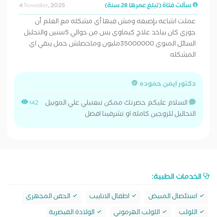
سألت فتاة (تبلغ عمرها 28 سنة)
4 November, 2025
عملت اشاعه بإصبغه ومش فيها أي مشكله مع العلم أن
جوزي كان بياخد علاج كيماوي بس من حوالي 5سنين والتحليل
السائل المنوي 35000000مليون وماحصلش حمل يبقي اي
المشكله
دكتور ايمن حموده
السلام عليكم حضرتك ممكن تبعتيلي علي الموبيل
142
التحاليل للزوجين كامله او تشرفينا افضل
الخدمات الطبية:
استئصال المبيض
اطفال الانابيب
الحقن المجهري
اللولب
اللولب الهرموني
الولادة القيصرية