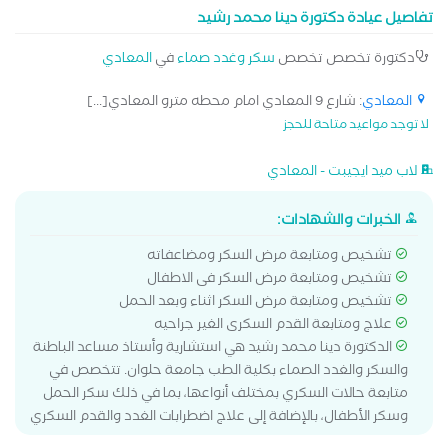
تفاصيل عيادة دكتورة دينا محمد رشيد
والغدة الكظرية، واضطرابات الغدد جارات الدرقية، والسمنة والتمثيل
الغذائي، وهشاشة العظام، واضطرابات الهرمونات لدى الرجال
دكتورة تخصص تخصص
سكر وغدد صماء
في
المعادي
والنساء. يحرص على المتابعة الدورية، وتقييم نتائج التحاليل
والفحوصات، وتعديل الخطة العلاجية بما يحقق أفضل تحكم في
المعادي
: شارع 9 المعادي امام محطه مترو المعادي[...]
المرض، ويقلل من المضاعفات، ويساعد المرضى على تحسين جودة
لا توجد مواعيد متاحة للحجز
حياتهم من خلال التوعية والإرشاد الطبي
لاب ميد ايجيبت - المعادي
الخبرات والشهادات:
تشخيص ومتابعة مرض السكر ومضاعفاته
تشخيص ومتابعة مرض السكر فى الاطفال
تشخيص ومتابعة مرض السكر اثناء وبعد الحمل
علاج ومتابعة القدم السكرى الغير جراحيه
الدكتورة دينا محمد رشيد هي استشارية وأستاذ مساعد الباطنة
والسكر والغدد الصماء بكلية الطب جامعة حلوان. تتخصص في
متابعة حالات السكري بمختلف أنواعها، بما في ذلك سكر الحمل
وسكر الأطفال، بالإضافة إلى علاج اضطرابات الغدد والقدم السكري