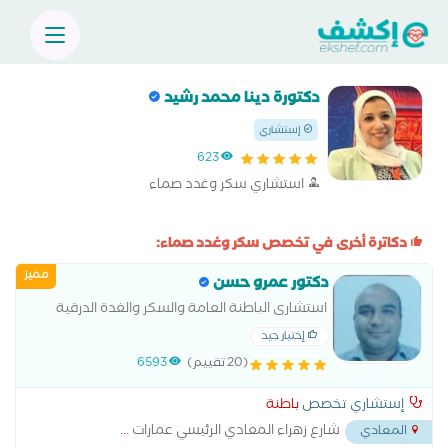
دكتورة دينا محمد رشيد
إستشاري
623
استشاري سكر وغدد صماء
دكاترة أخرى في تخصص سكر وغدد صماء:
مميز
دكتور عمرو حسن
استشارى الباطنة العامة والسكر والغدة الدرقية
وامراض ضغط الدم والجهاز الهضمي خدمة السونار
إختيار جيد
ورسم القلب
(20 تقييم)
6593
إستشاري تخصص
باطنة
شارع زهراء المعادي الرئيسي عمارات
...
المعادي