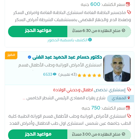
600
سعر الكشف:
جنيه
ماجستير الباطنة العامة استشارى الباطنة العامة وامراض السكر
وضغط الدم والجهاز الهضمى بمستشفيات الشرطة أمراض السكر
والغدة الدرقية أمراض الجهاز الهضمي والقولون علاج ارتفاع ضغط
مواعيد الحجز
متاح النهاردة من 6:30 مساءً
الدم والكوليسترول علاج السكر النوع الأول والنوع الثاني سونار البطن
الكشف باسبقية الحضور
والحوض رسم القلب
مميز
دكتور حسام عبد الحميد عبد الغنى
استشاري الأمراض الوراثية وطب الأطفال قسم
الوراثة الطبية كلية الطب جامعة عين شمس.
(43 تقييم)
6533
إستشاري تخصص
اطفال وحديثي الولادة
شارع زهراء المعادي الرئيسي الشطر الخامس
...
المعادي
750
سعر الكشف:
جنيه
استشاري الأمراض الوراثية وطب الأطفال قسم الوراثة الطبية كلية
الطب جامعة عين شمس. استشارى اول طب الاطفال وأمراض الغدد
الصماء والسكر للاطفال وحديثى الولادة طب عين شمس مناظرة
مواعيد الحجز
متاح النهاردة من 3:00 مساءً
حالات داون وذوى الاحتياجات الخاصة متابعة النمو الجسدي كشف