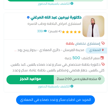
الكشف باسبقية الحضور
الاطفال 600ج كشف الوراثة والغدد 800ج
دكتورة نيرمين عبد الله المرغني
استشاري امراض الباطنه وطب الاسره
(4 تقييم)
3351
إستشاري تخصص
باطنة
مدينة الفرسان - دائري المعادي - بجوار رينج رود
...
المعادي
500
سعر الكشف:
جنيه
دكتورة باطنة متخصص في سكر وغدد صماء بالغين، كبد بالغين،
كلى بالغين، جهاز هضمي ومناظير بالغين، باطنة عامة، سكر وغدد
صماء اطفال، كبد اطفال، كلى اطفال و جهاز هضمي ومناظير اطفال-
مواعيد الحجز
متاحة النهاردة من 2:00 مساءً
طبيب متخصص في أمراض السكري والغدد الصماء، يقدم رعاية طبية
الكشف باسبقية الحضور
متكاملة لتشخيص وعلاج ومتابعة جميع اضطرابات الغدد الصماء
والتمثيل الغذائي، مع وضع خطط علاجية فردية تناسب احتياجات كل
مريض وفقًا لأحدث الإرشادات الطبية. يقدم خدمات تشخيص وعلاج
المزيد من اطباء سكر وغدد صماء في المعادي
مرض السكري من النوع الأول والثاني، وسكري الحمل، ومتابعة
مقاومة الإنسولين، واضطرابات الغدة الدرقية، والغدة النخامية،