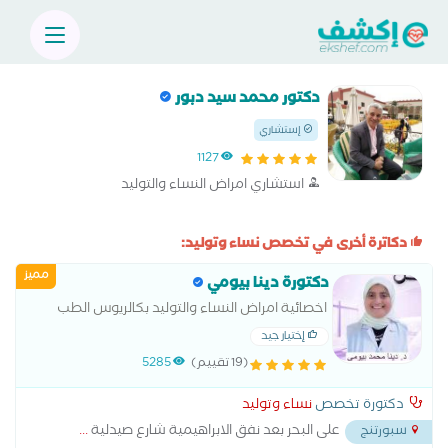
دكتور محمد سيد دبور
إستشاري
1127
استشاري امراض النساء والتوليد
دكاترة أخرى في تخصص نساء وتوليد:
مميز
دكتورة دينا بيومي
اخصائية امراض النساء والتوليد بكالريوس الطب
والجراحه جامعه القاهره القصر العيني ماجستير
إختيار جيد
النساء والتوليد من جامعه الاسكندريه التخصص
(19 تقييم)
5285
الدقيق في الإخصاب المساعد
دكتورة تخصص
نساء وتوليد
على البحر بعد نفق الابراهيمية شارع صيدلية
...
سبورتنج