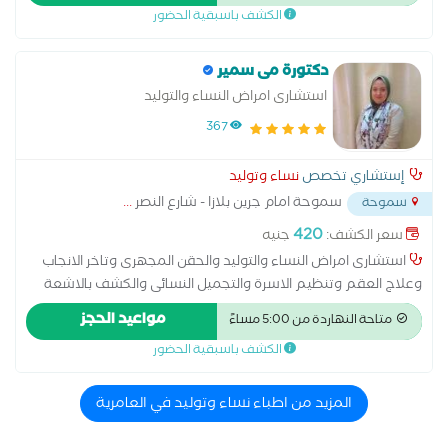
الكشف باسبقية الحضور
دكتورة مى سمير
استشارى امراض النساء والتوليد
367
إستشاري تخصص
نساء وتوليد
سموحة امام جرين بلازا - شارع النصر
...
سموحة
420
سعر الكشف:
جنيه
استشارى امراض النساء والتوليد والحقن المجهرى وتاخر الانجاب
وعلاج العقم وتنظيم الاسرة والتجميل النسائى والكشف بالاشعة
التلفزيونية ومتابعة الحمل
مواعيد الحجز
متاحة النهاردة من 5:00 مساءً
الكشف باسبقية الحضور
المزيد من اطباء نساء وتوليد في العامرية