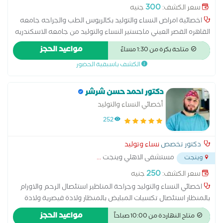
300
سعر الكشف:
جنيه
اخصائية امراض النساء والتوليد بكالريوس الطب والجراحه جامعه
القاهره القصر العيني ماجستير النساء والتوليد من جامعه الاسكندريه
التخصص الدقيق في الإخصاب المساعد وعلاج تاخر الإنجاب عند
مواعيد الحجز
متاحة بكرة من 1:30 مساءً
الزوجين وتلقيح صناعي والحقن المجهري
الكشف باسبقية الحضور
دكتور احمد حسن شرشر
أخصائي النساء والتوليد
252
دكتور تخصص
نساء وتوليد
مستشفى الاهلي وينجت
...
وينجت
250
سعر الكشف:
جنيه
اخصائي النساء والتوليد وجراحة المناظير استئصال الرحم والاورام
بالمنظار استئصال تكسيات المبايض بالمنظار ولادة قيصرية ولادة
طبيعي بدون ألم
مواعيد الحجز
متاح النهاردة من 10:00 صباحاً