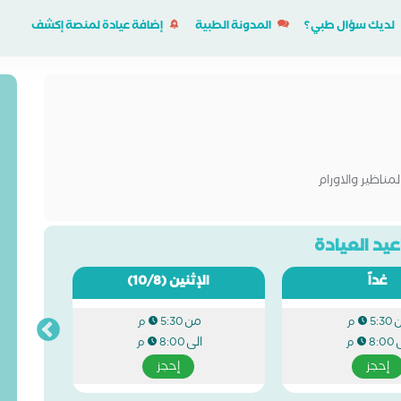
لديك سؤال طبي؟
المدونة الطبية
إضافة عيادة لمنصة إكشف
مناظير والاورام
يد العيادة
غداً
الإثنين
(10/8)
من
5:30 م
5:30 م
ى
الى
8:00 م
8:00 م
إحجز
إحجز