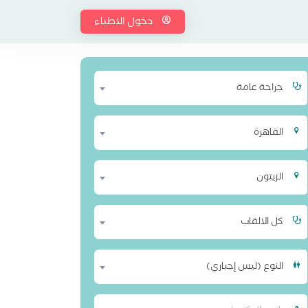
دخول الاطباء
جراحة عامة
القاهرة
الزيتون
كل الالقاب
النوع (ليس إجباري)