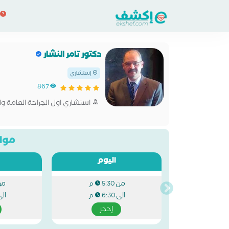
دكتور تامر النشار
إستشاري
867
استشاري اول الجراحة العامة وال
مواع
اليوم
من
من
5:30 م
الى
ال
6:30 م
إحجز