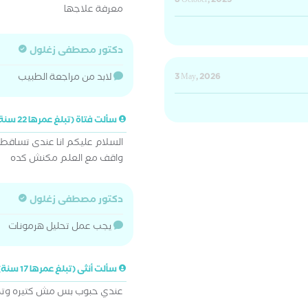
8 October, 2025
معرفة علاجها
دكتور مصطفى زغلول
3 May, 2026
لابد من مراجعة الطبيب
سألت فتاة (تبلغ عمرها 22 سنة)
السلام عليكم انا عندى تساقط
واقف مع العلم مكنش كده
دكتور مصطفى زغلول
يجب عمل تحليل هرمونات
سألت أنثى (تبلغ عمرها 17 سنة)
عندي حبوب بس مش كتيره وتص