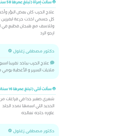
سألت إمرأة (تبلغ عمرها 58 سنة)
علاج الجرب كان بعض البؤر و
كل جسمي اخذت جرعة ايفرزين و
وللاسف مع هيجان فظيع في ال
ارجو الرد
دكتور مصطفى زغلول
علاج الجرب بياخد تقريبا اسب
ملايات السرير و الأغطية يومي 
سألت أنثى (تبلغ عمرها 16 سنة)
شعري صغير جدا في فراغات من 
الحديد اللي اسمها تمدد الجلد
عاوزه حاجه تعالجه
دكتور مصطفى زغلول