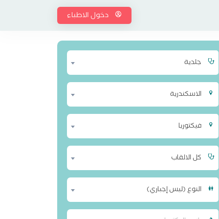
دخول الاطباء
جلدية
الاسكندرية
فيكتوريا
كل الالقاب
النوع (ليس إجباري)