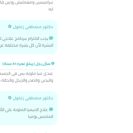
تيراميسين ومعمليش روتين قا
ايه
دكتور مصطفى زغلول
البشرة لأن كل بشرة مختلفة عن
سأل رجل (يبلغ عمره 41 سنة)
عندى تنيا ملونه بس فى الجسم ب
واليدين والصدر والارجل والحالة 
دكتور مصطفى زغلول
الملابس يوميا