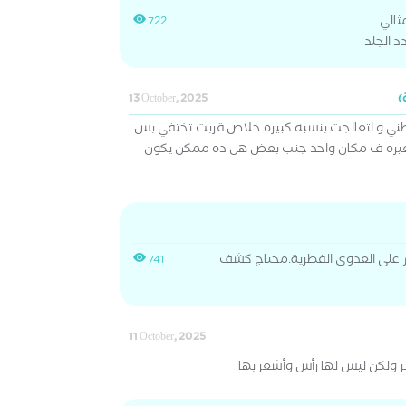
ثالي
722
د الجلد
13 October, 2025
ني و اتعالجت بنسبه كبيره خلاص قربت تختفي بس
غيره ف مكان واحد جنب بعض هل ده ممكن يكون
على العدوى الفطرية.محتاج كشف
741
11 October, 2025
ر ولكن ليس لها رأس وأشعر بها