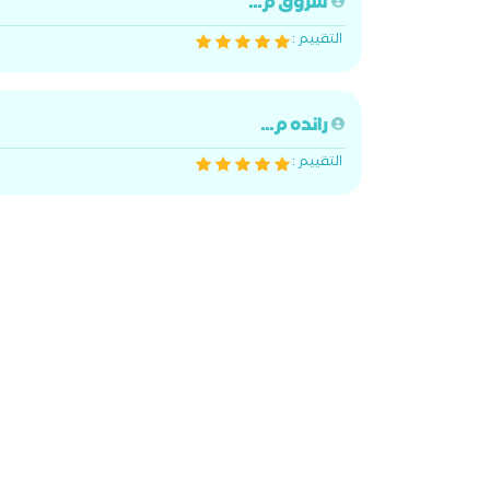
شروق م...
التقييم :
رانده م...
التقييم :