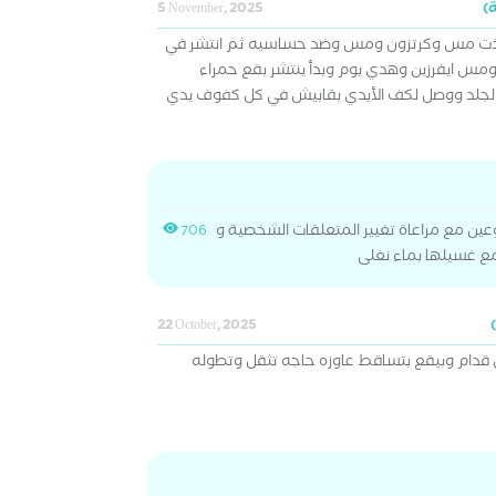
5 November, 2025
أخذت مس وكرتزون ومس وضد حساسيه ثم انتشر في
مس ايفرزين وهدي يوم وبدأ ينتشر بقع حمراء
جلد ووصل لكف الأيدي بقابيش في كل كفوف يدي
وعين مع مراعاة تغيير المتعلقات الشخصية و
706
مع غسيلها بماء نغلى
22 October, 2025
قدام وبيقع بتساقط عاوزه حاجه تثقل وتطوله