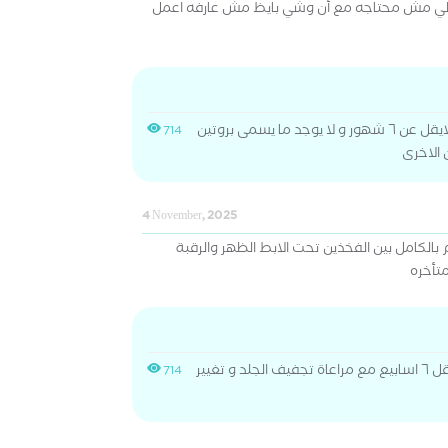
لي مش محتاجه مع أن وشي بايظ مش عارفه اعمل
يجب الالتزام ببرنامج علاجى لايقل عن ٦ شهور و لا يوجد ما يسمى بروتين
714
 الاخرى
4 November, 2025
الكامل بين الفخذين تحت الابط الظهر والرقبة
متأخره
علاج الانيميا الملونة على الأقل ٦ اسابيع مع مراعاة تجفيف الجلد و تغيير
714