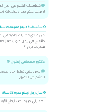
فيتامينات الشعر هى الحل الم
لا يوجد علاج فعال لعلامات تمد
سألت فتاة (تبلغ عمرها 26 سنة)
كان عندي فطريات جلدية في بط
طلعلي في ايدي حبوب حمرا ص
فطريات بردو ؟
دكتور مصطفى زغلول
ممن يبقى تفاعل من الجسم 
للتشخيص الدقيق
سأل رجل (يبلغ عمره 33 سنة)
تظهر لي حبايه تحت ابطي الأيس