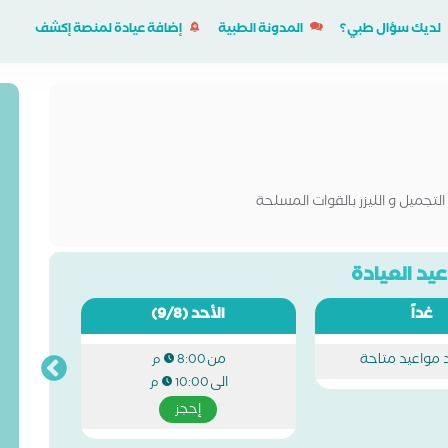
لديك سؤال طبي؟
المدونة الطبية
إضافة عيادة لمنصة إكشف
التجميل و الليزر بالقوات المسلحة
يد العيادة
غداً
الأحد
(9/8)
د مواعيد متاحة
من
8:00 م
الى
10:00 م
إحجز