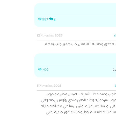
987
2
12 November, 2025
ف فخدى وحسنه الملمس حب صغير جنب بعضه
ة
706
5 November, 2025
حاجب وعند خط الشعر فسافيس فطريه وحبوب
حبوب هرمونيه وعند الدقن عندي رؤوس بيضه وفي
ى لونها احمر عايزه روتين ليها هي مختلطه مايله
ساعات وحساسه جدا روحت لدكتور جلديه اداني