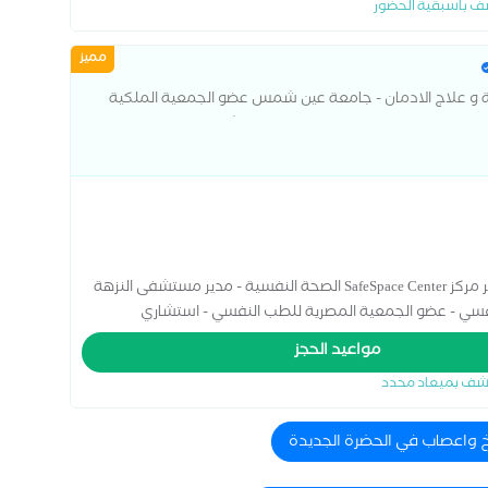
ف باسبقية الحضور
مميز
ة و علاج الادمان - جامعة عين شمس عضو الجمعية الملكية
الجمعية المصرية للطب النفسي مدير مستشفى
استشاري الطب النفسي- جامعة عين شمس - مدير مركز SafeSpace Center الصحة النفسية - مدير مستشفى النزهة
نفسي - عضو الجمعية المصرية للطب النفسي - استشاري
مواعيد الحجز
شف بميعاد محدد
خ واعصاب في الحضرة الجديدة