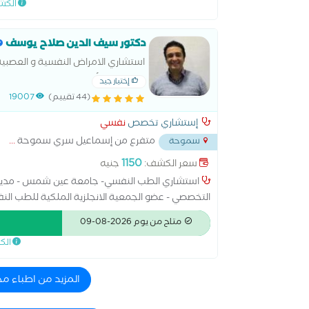
الكش
دكتور سيف الدين صلاح يوسف
استشاري الامراض النفسية و العصبي
الانجليزية للأطباء النفسيين .عضو 
إختيار جيد
(44 تقييم)
19007
إستشاري تخصص
نفسي
متفرع من إسماعيل سري سموحة
...
سموحة
1150
سعر الكشف:
جنيه
التخصصي - عضو الجمعية الانجلزية الملكية للطب ال
بمستشفى ريكوفري (Recovery) - متخصص امراض نفسية ، ادمان
متاح من يوم 2026-08-09
الك
المزيد من اطباء م