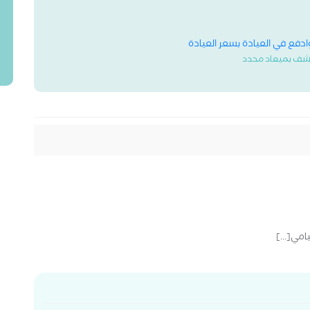
وادفع في العيادة بسعر العيادة
شف بميعاد محدد
امي[...]