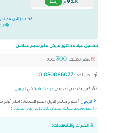
إحجز
2:30 م
احجز الان مجانا 
الك
تفاصيل عيادة دكتور مايكل منير نعيم غطاس
300
سعر الكشف:
جنيه
01050066077
أو اتصل احجز:
دكتور تخصص تخصص
جراحة عامة
في
الزيتون
الزيتون
: أ شارع سليم الأول (قصر الضيافه) امام أبراج مي
)
(
(احجز وسوف يصلك العنوان بالكامل وارقام العيادة
الخبرات والشهادات: