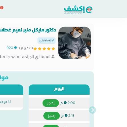
دكتور مايكل منير نعيم غطا
إستشاري
(1 تقييم)
920
استشاري الجراحه العامه والمناظ
مواع
اليوم
لا توج
إحجز
2:00 م
إحجز
2:15 م