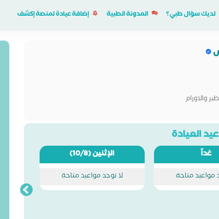
لديك سؤال طبي؟
المدونة الطبية
إضافة عيادة لمنصة إكشف
س
ير والاورام
يد العيادة
غداً
الإثنين
(10/8)
د مواعيد متاحة
لا توجد مواعيد متاحة