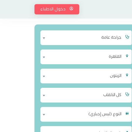
دخول الاطباء
جراحة عامة
القاهرة
الزيتون
كل الالقاب
النوع (ليس إجباري)