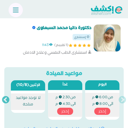
دكتورة داليا محمد السبعاوى
إستشاري
(1 تقييم)
1143
استشارى الطب النفسي وعلاج الادمان
مواعيد العيادة
اليوم
غداً
(10/8)
الإثنين
من
من
6:00 م
2:30 م
لا توجد مواعيد
الى
الى
8:00 م
4:30 م
متاحة
إحجز
إحجز