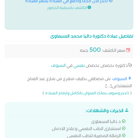
احجز الان مجانا وادفع في العيادة بسعر العيادة
الكشف باسبقية الحضور
تفاصيل عيادة دكتورة داليا محمد السبعاوى
500
سعر الكشف:
جنيه
دكتورة تخصص تخصص
نفسي
في
السيوف
السيوف
: ش مصطفى نظيف متفرع من شارع عبد الفتاح
الشعشاعى[...]
)
(
(احجز وسوف يصلك العنوان بالكامل وارقام العيادة
الخبرات والشهادات:
د.داليا السبعاوى
استشارى الطب النفسي وعلاج الادمان
الزمالة المصرية للطب النفسي