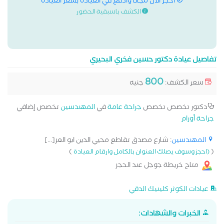
احجز الان مجانا وادفع في العيادة بسعر العيادة
الكشف باسبقية الحضور
تفاصيل عيادة دكتور حسين فخري البحيري
800
سعر الكشف:
جنيه
دكتور تخصص تخصص
جراحة عامة
في
المهندسين
تخصص إضافي
جراحة أورام
المهندسين
: شارع مصدق تقاطع محيي الدين ابو العز[...]
)
(
(احجز وسوف يصلك العنوان بالكامل وارقام العيادة
متاح خريطة جوجل عند الحجز
عيادات الكوثر كلينيك الدقي
الخبرات والشهادات: