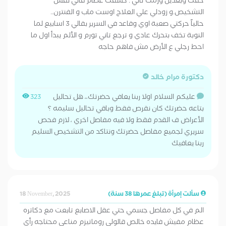
خفت وبعدين ورمت تاني . كشفت عظام قالي نفس
التشخيص.و زودلي علي العلاج اوست ماب و الفنترن..
حالياً حركتي صعبة اوي وقاعد في السرير بقالي 3 اسابيع لما
النوبة تخف بتحرك عادي و ترجع تاني تورم و الألم يبدأ اول ما
احط رجلي ع الأرض مش فاهم حاجه
دكتورة مرام خالد
عليكم السلام اولا ربنا يعافي حضرتك،، هل تحاليل
323
بتاعه حضرتك كان نقرص فقط وباقي تحاليل سليمه ؟
الأعراض ف القدم فقط ولا فيه مفاصل اخري ، لازم فحص
سريري لجميع مفاصل حضرتك ونتاكد من التشخيص السليم
ربنا يعافيك
سألت إمرأة (تبلغ عمرها 38 سنة)
18 November, 2025
الم في كل مفاصل جسمي حتي عقل الاصابع تابعت مع دكاتره
عظام مفيش فايده خالص قالولى روماتيزم مناعي محتاجه رأي