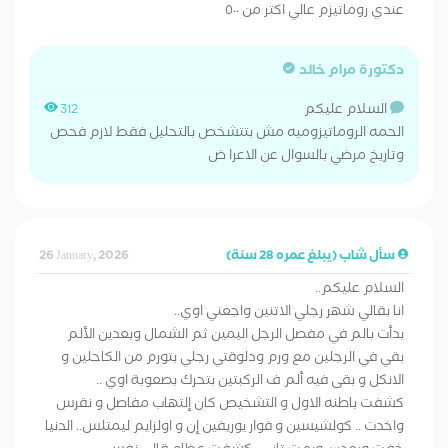
عندي روماتيزم عالي اكتر من ٥٠٠
دكتورة مرام خالد
السلام عليكم
312
الحمه الروماتيزوميه مش بتتشخص بالتحليل فقط لازم فحص
وتاريخ مرضي بالسوال عن الاعرا ض
سأل شاب (يبلغ عمره 28 سنة)
26 January, 2026
السلام عليكم..
انا بقالي شهر رجلي الاتنين واجعني اوي..
بدأت بالم في مفصل الرجل اليمين ثم الشمال وبعدين الألم
بقي في الرجلين مع ورم ودلوقتي رجلي بتورم من الكاحلين و
الانكل و بقى فيه ألم ف الركبتين بتحرك بصعوبة اوي ..
كشفت باطنه الاول و التشخيص كان إلتهاب مفاصل و نقرس
واخدت .. كولشيسين و فوار يوريفين إن و اولزايم ليمتلس.. الدنيا