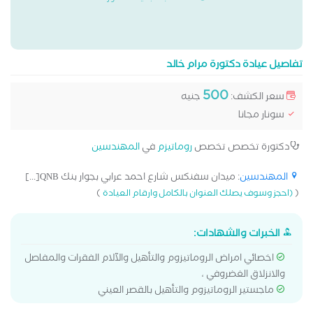
تفاصيل عيادة دكتورة مرام خالد
500
سعر الكشف:
جنيه
سونار مجانا
دكتورة تخصص تخصص
روماتيزم
في
المهندسين
المهندسين
: ميدان سفنكس شارع احمد عرابي بجوار بنك QNB[...]
)
(
(احجز وسوف يصلك العنوان بالكامل وارقام العيادة
الخبرات والشهادات:
اخصائي امراض الروماتيزوم والتأهيل والآلام الفقرات والمفاصل
والانزلاق الغضروفي ،
ماجستير الروماتيزوم والتأهيل بالقصر العيني