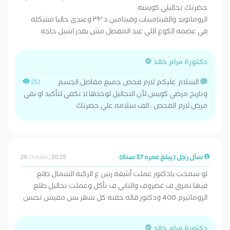
حضرتك تحاليلي كويسه
الروماتويد والفيتامينات وفيتامين د ٣٢ وعندى حاليا مشكله
في عضمه الكوع اللي عند المفصل مش بقدر اشيل حاجه
دكتورة مرام خالد
السلام عليكم لازم فحص جميع مفاصل الجسم
251
وتاريخ مرضي كويس لأن التحاليل لوحدها لا تكفي لتأكيد او نفي
مرض لازم الفحص ، الف سلامه علي حضرتك
سأل رجل (يبلغ عمره 37 سنة)
26 October, 2025
لو سمحت يادكتور عملت أشعة رنين ع الركبه الشمال طلع
فيها تمزق ف غضروف والتاني ف تأكل وعملت تحاليل طلع
الروماتيزم 400 ودكتور قاله حقنه كل شهر بس مفيش تحسن
دكتورة مرام خالد