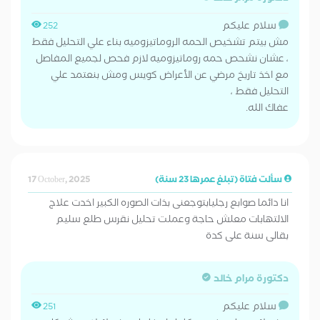
سلام عليكم
252
مش بيتم تشخيص الحمه الروماتيزوميه بناء علي التحليل فقط
، عشان نشحص حمه روماتيزوميه لازم فحص لجميع المفاصل
مع اخذ تاريخ مرضي عن الأعراض كويس ومش بنعتمد علي
التحليل فقط ،
عفاك الله.
سألت فتاة (تبلغ عمرها 23 سنة)
17 October, 2025
انا دائما صوابع رجليابتوجعنى بذات الصوره الكبير اخدت علاج
الالتهابات معلش حاجة وعملت تحليل نقرس طلع سليم
بقالى سنة على كدة
دكتورة مرام خالد
سلام عليكم
251