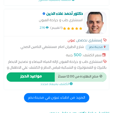
الكشف باسبقية الحضور
البيضاء
دكتور أحمد علاء الدين
استشارى طب و جراحة العيون
(1 تقييم)
276
إستشاري تخصص
عيون
شارع الطيران امام مستشفي التامين الصحي
مدينة نصر
مدينة نصر
...
500
سعر الكشف:
جنيه
استشارى طب و جراحة العيون ازاله المياه البيصاء و تصحيح الابصار
بالليزك و الفمتوليزك و الشبكيه قياس النظر و الكشف علي الاطفال و
متابعه الاعتلال الشبكي السكرى ماجستير طب و جراحة العيون . 15
مواعيد الحجز
متاح النهاردة من 12:00 مساءً
سنة خبره في طب و جراحه العيون
الكشف بميعاد محدد
المزيد من اطباء عيون في مدينة نصر