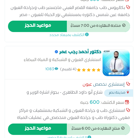
500
سعر الكشف:
جنيه
بكالريوس طب جامعه القصر العيني ماجستير طب وجراحة العيون
جامعه عين شمس دكتوره بمستشفي نور الحياة للعيون - مصر
الجديدة دكتورة بمستشفي د/عابله الكحلاوي - بالمقطم. دكتوره
مواعيد الحجز
متاحة النهاردة من 7:00 مساءً
بعيادات دار الدواء بالقاهره الجديده.
الكشف بميعاد محدد
دكتور أحمد رجب عمر
استشاري العيون و الشبكية و المياة البيضاء
(4 تقييم)
1083
إستشاري تخصص
عيون
شارع أبو داود الظاهري - بجوار اشارة الوزير و
مدينة نصر
مدرسة الراية
...
600
سعر الكشف:
جنيه
استشاري طب و جراحة العيون و الشبكية بمتشفيات و مراكز
مغربي دكتوراة طب و جراحة العيون متخصص في عمليات المياة
البيضاء باستخدام أخدث العدسات ماجستير طب و جراحة العيون عضو
مواعيد الحجز
متاح النهاردة من 6:00 مساءً
الكلية الملكية بادنبره بريطانيا متخصص في عمليات الشبكية و المياه