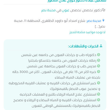
تفاصيل عيادة دكتور چورچ عادل منصور
دكتور تخصص تخصص
عيون
في
مدينة نصر
مدينة نصر
: شارع امتداد أبو داوود الظاهري، المنطقة 11، مدينة
نصر[...]
لا توجد مواعيد متاحة للحجز
الخبرات والشهادات:
دكتوراه طب و جراحات العيون من جامعه عين شمس
زماله جراحات العيون من جامعه جلاسكو بانجلترا
مدرس طب و جراحات العيون بجامعة عين شمس
خبره اكثر من 15 عام فى جراحات العيون ، اكثر من 3000 حاله
ناجحه من عمليات المياه البيضاء
خبير استشارى فى جراحات القرنيه و عمليات القرنيه المخروطيه
و تصحيح عيوب الابصار بالفيمتوليزك
استشارى علاج المياه الزرقاء بالليزر و العمليات الجراحيه
استشارى جراحات القرنيه و المياه البيضاء و الزرقاء و تصحيح
الابصار بالفيمتوليزك بالمستشفى الوطنى للعيون