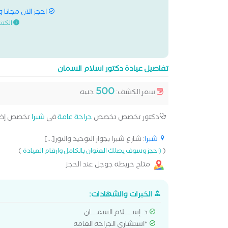
احجز الان مجانا 
الكش
تفاصيل عيادة دكتور اسلام السمان
500
سعر الكشف:
جنيه
دكتور تخصص تخصص
جراحة عامة
في
شبرا
تخصص إض
شبرا
: شارع شبرا بجوار التوحيد والنور[...]
)
(
(احجز وسوف يصلك العنوان بالكامل وارقام العيادة
متاح خريطة جوجل عند الحجز
الخبرات والشهادات:
د. إســـــلام السمــــان
*استشاري الجراحه العامه