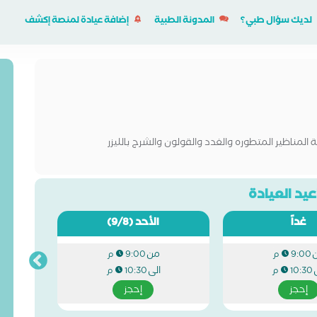
لديك سؤال طبي؟
المدونة الطبية
إضافة عيادة لمنصة إكشف
المناظير المتطوره والغدد والقولون والشرج بالليزر
يد العيادة
غداً
الأحد
(9/8)
من
9:00 م
9:00 م
الى
10:30 م
10:30 م
إحجز
إحجز