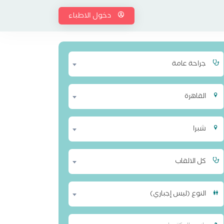
دخول الاطباء
جراحة عامة
القاهرة
شبرا
كل الالقاب
النوع (ليس إجباري)