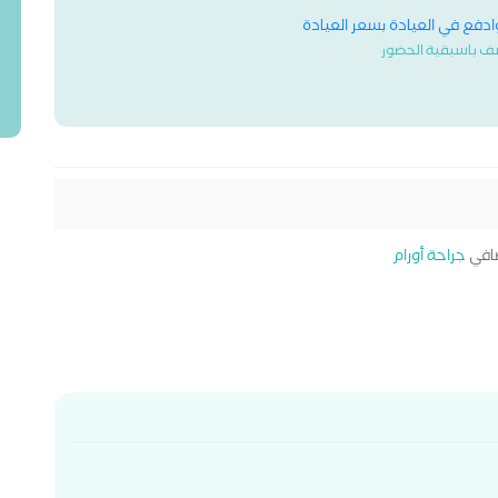
وادفع في العيادة بسعر العيادة
ف باسبقية الحضور
افي
جراحة أورام