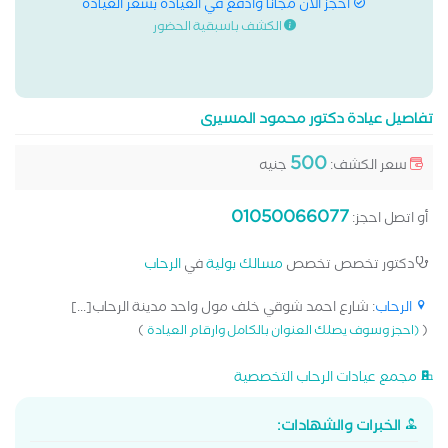
احجز الان مجانا وادفع في العيادة بسعر العيادة
الكشف باسبقية الحضور
تفاصيل عيادة دكتور محمود المسيرى
500
سعر الكشف:
جنيه
01050066077
أو اتصل احجز:
دكتور تخصص تخصص
مسالك بولية
في
الرحاب
الرحاب
: شارع احمد شوقي خلف مول واحد مدينة الرحاب[...]
)
(
(احجز وسوف يصلك العنوان بالكامل وارقام العيادة
مجمع عيادات الرحاب التخصصية
الخبرات والشهادات: