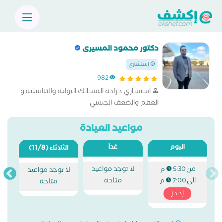
دكتور محمود المسيرى
إستشاري
982
استشاري جراحه المسالك البوليه والتناسلية و
العقم والضعف الجنسي
مواعيد العيادة
اليوم
غداً
(11/8)
الثلاثاء
من
لا توجد مواعيد
5:30 م
لا توجد مواعيد
الى
متاحة
7:00 م
متاحة
إحجز