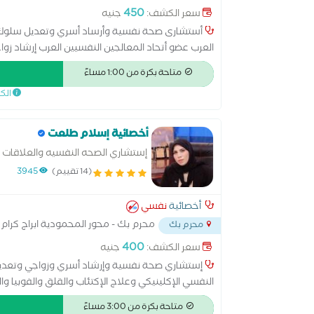
450
سعر الكشف:
جنيه
أستشارى صحة نفسية وأرساد أسري وتعديل سلوك ا
العرب عضو أتحاد المعالجين النفسيين العرب إرشاد زوا
متاحة بكرة من 1:00 مساءً
الك
أخصائية إسلام طلعت
إستشاري الصحه النفسيه والعلاقات ا
(14 تقييم)
3945
أخصائية
نفسي
محرم بك - محور المحمودية ابراج كرام 
محرم بك
400
سعر الكشف:
جنيه
إستشاري صحة نفسية وإرشاد أسري وزواجي وتعديل
النفسي الإكلينيكي وعلاج الإكتئاب والقلق والفوبيا 
دولي معتمد من الأكاديميه العسكريه للدراسات العليا 
متاحة بكرة من 3:00 مساءً