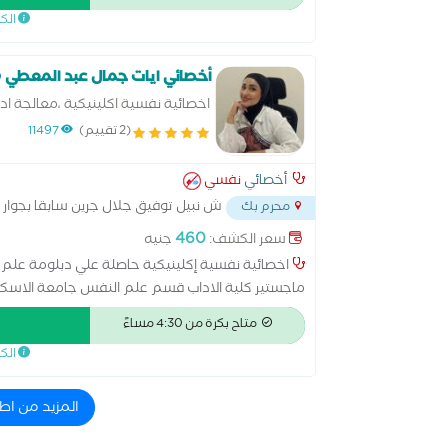
النفسيه .
الك
أخصائي ايات جمال عبد المعطي
اخصائية نفسية اكلينيكية ،معالجة ادم
(2 تقييم)
11497
أخصائي
نفسي
ش نبيل توفيق جلال جرين سابقا بجوار
محرم بك
460
سعر الكشف:
جنيه
اخصائية نفسية إكلينيكية حاصلة علي دبلومة علم ا
ماجستير كلية الاداب قسم علم النفس جامعة الاسكند
الادمانية من الحرية اخصائية علاج بالفن حاصلة علي دب
متاح بكرة من 4:30 مساءً
حاصلة علي دبلومة العلاج المعرفي السلوكي والعل
الك
المجلس القومي للصحة النفسية فيما يخص قانون رع
المزيد من ا