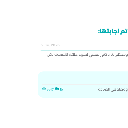
م اجابتها:
3 June, 2026
 كانسر ومحتاج له دكتور نفسي لسوء حالته النفسيه لكن
معاذ في العياده
5317
15