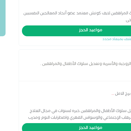
لمراهقين لايف كوتش معتمد عضو أتحاد المعالجين النفسيين
جى
مواعيد الحجز
شف بميعاد محدد
لزوجيه والأسريه وتعديل سلوك الأطفال والمراهقين .
برج الامل
...
 سلوك الأطفال والمراهقين خبره لسنوات في مجال العلاج
والرهاب الإجتماعي والوسواس القهري واضطرابات النوم ومدرب
والإستراتيجيه . حاصله علي الماجستير والدكتوراه في الصحه
مواعيد الحجز