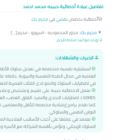
تفاصيل عيادة أخصائية حبيبه محمد احمد
أخصائية تخصص
نفسي
في
محرم بك
محرم بك
: محور المحموديه - امبروزو - محرم[...]
لا توجد مواعيد متاحة للحجز
الخبرات والشهادات:
استشاريه نفسيه متخصصه في تعديل سلوك الأطفال وا
العلميه في مجال الصحة النفسية والتربوية. حاصله ع
في اضطرابات السلوك والنمو لدى الفئات العمرية الص
تعمل الاخصائيه حبيبه على تقييم وتشخيص وعلاج 
(ADHD)، اضطرابات التحدي والتمرد، القلق، الغضب، 
كما تقدم برامج إرشادية مخصصة للأهل والمعلمين ت
التوازن النفسي والسلوكي.
السلوك الإيجابي، وتؤمن بأهمية الشراكة مع الأسرة وا