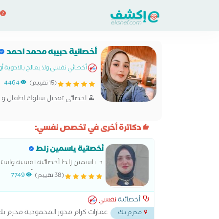
أخصائية حبيبه محمد احمد
أخصائي نفسي ولا يعالج بالادوية أو 
(15 تقييم)
4464
اخصائى تعديل سلوك اطفال و 
دكاترة أخرى في تخصص نفسي:
أخصائية ياسمين زلط
د. ياسمين زلط أخصائية نفسية واست
كل فرد بيستحق مساحة آمنة يسمع ف
(38 تقييم)
7749
أخصائية
نفسي
عمارات كرام محور المحمودية محرم ب
محرم بك