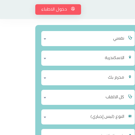
دخول الاطباء
نفسي
الاسكندرية
محرم بك
كل الالقاب
النوع (ليس إجباري)