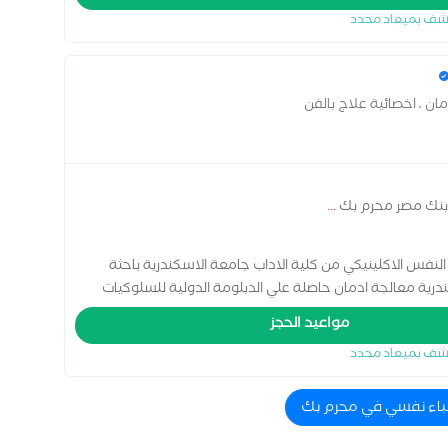
شف بميعاد محدد
ان ، اخصائية علاج بالفن
 بنك مصر محرم بك
...
لنفس الاكلينيكي من كلية الاداب جامعة الاسكندرية باحثة
رية معالجة ادمان حاصلة علي الدبلومة الدولية للسلوكيات
لومة العلاج بالفن من كلية التربية الفنية جامعة حلوان بالزمالك
مواعيد الحجز
اج الجدلي السلوكي متخصصة في اضطرابات الشخصية متخصصة
شف بميعاد محدد
في اضطراب الشخصية الحدية خبرة بالعمل بالمنشآت العلاجية اكثر من 8سنوات حاصلة علي العديد من الدورات من
اية المريض النفسي ولجان حقوق المرضي داخل المنشآت الصحية
طباء نفسي في محرم بك