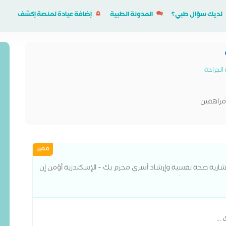
لديك سؤال طبي؟
المدونة الطبية
إضافة عيادة لمنصة إكشف
الجراحة
مراهقين
مميز
شارية صحة نفسية وإرشاد أسري محرم بك – الإسكندرية أؤمن إن
يها صوته ويتشاف بعمق. سواء كنت بتواجه قلق،
ك
...